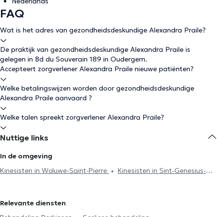
Nederlands
FAQ
Wat is het adres van gezondheidsdeskundige Alexandra Praile?
De praktijk van gezondheidsdeskundige Alexandra Praile is
gelegen in Bd du Souverain 189 in Oudergem.
Accepteert zorgverlener Alexandra Praile nieuwe patiënten?
Welke betalingswijzen worden door gezondheidsdeskundige
Alexandra Praile aanvaard ?
Welke talen spreekt zorgverlener Alexandra Praile?
Nuttige links
In de omgeving
Kinesisten in Woluwe-Saint-Pierre
Kinesisten in Sint-Genesius-
Rode
Kinesisten in Brussel
Kinesisten in Watermaal-Bosvoorde
Kinesisten in Woluwe-Saint-Lambert
Kinesisten in Etterbeek
Relevante diensten
Kinesisten in Chaumont-Gistoux
Kinesisten in Jette
Kinesisten