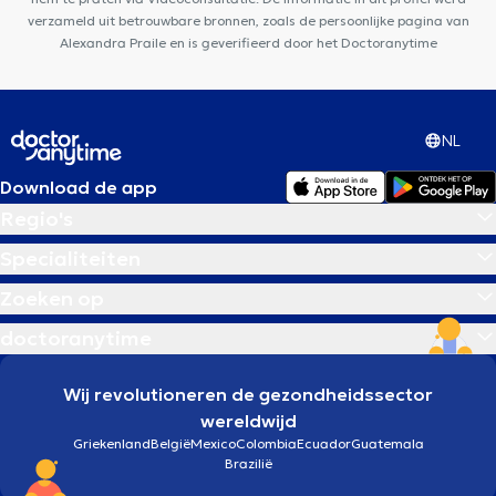
verzameld uit betrouwbare bronnen, zoals de persoonlijke pagina van
Alexandra Praile en is geverifieerd door het Doctoranytime
NL
Download de app
Regio's
Specialiteiten
Zoeken op
doctoranytime
Wij revolutioneren de gezondheidssector
wereldwijd
Griekenland
België
Mexico
Colombia
Ecuador
Guatemala
Brazilië