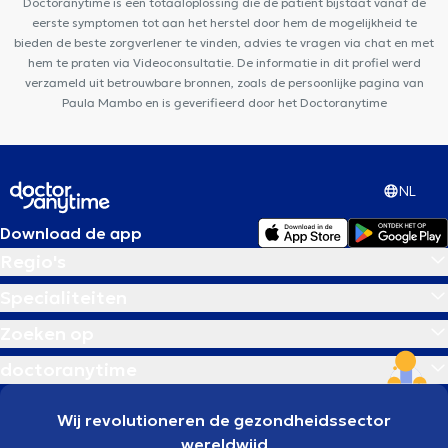
Doctoranytime is een totaaloplossing die de patiënt bijstaat vanaf de
Dentaire Ouistity Forest
Centre de l'Hirondelle Forest
eerste symptomen tot aan het herstel door hem de mogelijkheid te
bieden de beste zorgverlener te vinden, advies te vragen via chat en met
hem te praten via Videoconsultatie. De informatie in dit profiel werd
verzameld uit betrouwbare bronnen, zoals de persoonlijke pagina van
Paula Mambo en is geverifieerd door het Doctoranytime
NL
Download de app
Regio's
Specialiteiten
Zoeken op
doctoranytime
Wij revolutioneren de gezondheidssector
wereldwijd