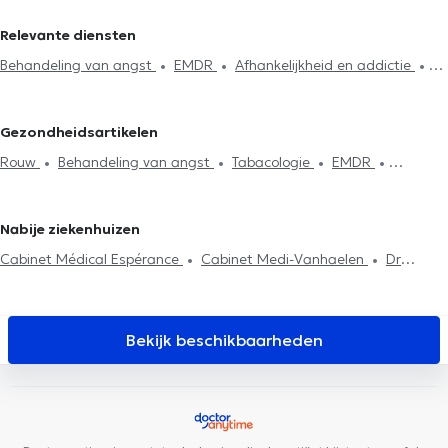
hypnotherapeuts in Oudergem
hypnotherapeuts in Woluwe-
Relevante diensten
Saint-Pierre
hypnotherapeuts in Schaerbeek
hypnotherapeuts
Behandeling van angst
EMDR
Afhankelijkheid en addictie
in Woluwe-Saint-Lambert
hypnotherapeuts in Sint-Genesius-
Rouw
Fobieën behandeling
Behandeling slaapproblemen
Rode
hypnotherapeuts in La Hulpe
hypnotherapeuts in
Tabacologie
Medische hypnose
Steun bij rouw
Reiki
Rosières
Gezondheidsartikelen
Hypnose
Energetische behandeling
Sofrologie
Rouw
Behandeling van angst
Tabacologie
EMDR
Medische hypnose
Nabije ziekenhuizen
Cabinet Médical Espérance
Cabinet Medi-Vanhaelen
Dr
Struyve
Duden Medical Center
Amala Espace Naissance
DIAMONDENT
Cabinet Chiariglione - Mortier
POLYCLINIQUE DE
FRANCE
Ares Dental
Tandartspraktijk Zuid
César De Paepe
Bekijk beschikbaarheden
Medisch Centrum Sint-Gillis
Cabinet Cervantès
Centre
Médical et Dentaire de Bara
Clinique Dentaire Molière
MediSina Anderlecht
Centre Médico Social du Parvis de Saint-
Gilles
Medi Porte de Hal
Centre Medical Med Elie
Cabinet