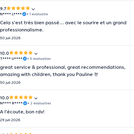
9.7
N**** L****
• 1 evaluatie
Cela s’est très bien passé… avec le sourire et un grand
professionnalisme.
30 juli 2026
10.0
T**** U****
• 5 evaluaties
great service & professional, great recommendations,
amazing with children, thank you Pauline 🤘
30 juli 2026
10.0
N**** R****
• 2 evaluaties
A l'écoute, bon rdv!
29 juli 2026