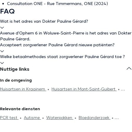
Consultation ONE - Rue Timmermans, ONE (2024)
FAQ
Wat is het adres van Dokter Pauline Gérard?
Avenue d'Ophem 6 in Woluwe-Saint-Pierre is het adres van Dokter
Pauline Gérard.
Accepteert zorgverlener Pauline Gérard nieuwe patiënten?
Welke betaalmethodes staat zorgverlener Pauline Gérard toe ?
Nuttige links
In de omgeving
Huisartsen in Kraainem
Huisartsen in Mont-Saint-Guibert
Huisartsen in Brussel
Huisartsen in Wezembeek-Oppem
Huisartsen in Woluwe-Saint-Lambert
Huisartsen in Sint-Stevens-
Relevante diensten
Woluwe
Huisartsen in Zaventem
Huisartsen in Etterbeek
PCR test
Autisme
Waterpokken
Bloedonderzoek
Huisartsen in Evere
Huisartsen in Oudergem
Huisartsen in
Hyaluronzuur
Acupunctuursessie
Elektrocardiogram
Hijama
Schaerbeek
Huisartsen in Anderlecht
Huisartsen in Ixelles