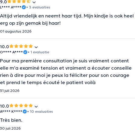
9.0
L**** A****
• 3 evaluaties
Altijd vriendelijk en neemt haar tijd. Mijn kindje is ook heel
erg op zijn gemak bij haar!
01 augustus 2026
10.0
O**** A****
• 1 evaluatie
Pour ma première consultation je suis vraiment content
elle m'a examiné tension et vraiment a écouter conseille
rien à dire pour moi je peux la féliciter pour son courage
et prend le temps écouté le patient voilà
31 juli 2026
10.0
A**** K****
• 10 evaluaties
Très bien.
30 juli 2026