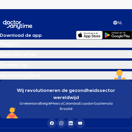
NL
Download de app
Regio's
Specialiteiten
Zoeken op
doctoranytime
Wij revolutioneren de gezondheidssector
wereldwijd
Griekenland
België
Mexico
Colombia
Ecuador
Guatemala
Brazilië