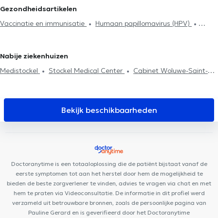
Anticonceptie en SOA
Herziening van levensverzekeringen
Huisartsen in Watermaal-Bosvoorde
Huisartsen in Overijse
Gezondheidsartikelen
Glucose Monitoring
Allergiebehandeling
Mesotherapiesessies
Huisartsen in Sint-Joost-ten-Node
Huisartsen in Sint-Genesius-
Vaccinatie en immunisatie
Humaan papillomavirus (HPV)
Voedselintolerantietest
Neonatologie
Medisch attest
Rode
Huisartsen in Sint-Gillis
Huisartsen in Antwerpen
Tabacologie
Allergiebehandeling
Diabetes behandeling
Diabetes behandeling
Huisbezoek
ADHD
Vernieuwing van
Huisartsen in Uccle
Medische hypnose
Hyaluronzuur
Mesotherapiesessies
de behandeling
Nabije ziekenhuizen
Psychotherapie
Medistockel
Stockel Medical Center
Cabinet Woluwe-Saint-
Pierre
GLOBAL CLINIC
The French Consultant
FUNMEDDEV
Bruxelles
Centre Mimosa Stockel
Clinique 27
Family Care
Center
Clinique des Courses
Clinique 53
Medi-team
Bekijk beschikbaarheden
Centre médical du Val
Ostéo Stockel
Health and Care Medical
Center
Clinique Dentaire Vandervelde
CIRCAE - Sleep and
Lifestyle Medical Care
Centre Konkel
Médibois
Optima Care
Doctoranytime is een totaaloplossing die de patiënt bijstaat vanaf de
eerste symptomen tot aan het herstel door hem de mogelijkheid te
bieden de beste zorgverlener te vinden, advies te vragen via chat en met
hem te praten via Videoconsultatie. De informatie in dit profiel werd
verzameld uit betrouwbare bronnen, zoals de persoonlijke pagina van
Pauline Gerard en is geverifieerd door het Doctoranytime