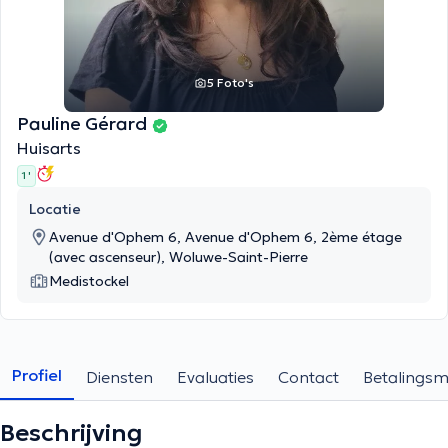
5 Foto's
Pauline Gérard
Huisarts
1 '
Locatie
Avenue d'Ophem 6, Avenue d'Ophem 6, 2ème étage
(avec ascenseur), Woluwe-Saint-Pierre
Medistockel
Profiel
Diensten
Evaluaties
Contact
Betalings
Beschrijving