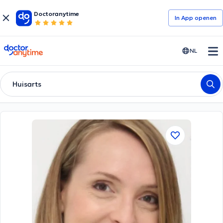
Doctoranytime
In App openen
doctoranytime
NL
Huisarts