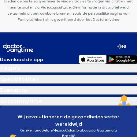
bieden de beste zorgverlener te vinden, advies te vragen via chat en met
hem te praten via Videoconsultatie. De informatie in dit profiel werd
verzameld uit betrouwbare bronnen, zoals de persoonlijke pagina van
Fanny Lambert en is geverifieerd door het Doctoranytime
NL
Download de app
Regio's
Specialiteiten
Zoeken op
doctoranytime
Wij revolutioneren de gezondheidssector
wereldwijd
Griekenland
België
Mexico
Colombia
Ecuador
Guatemala
Brazilië