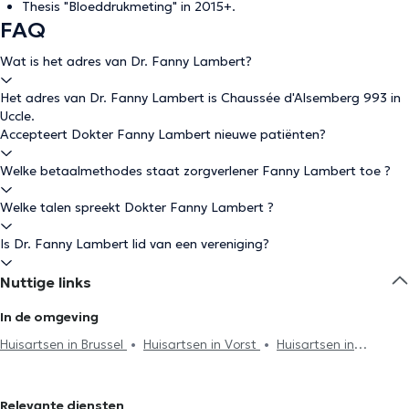
Thesis "Bloeddrukmeting" in 2015+.
FAQ
Wat is het adres van Dr. Fanny Lambert?
Het adres van Dr. Fanny Lambert is Chaussée d'Alsemberg 993 in
Uccle.
Accepteert Dokter Fanny Lambert nieuwe patiënten?
Welke betaalmethodes staat zorgverlener Fanny Lambert toe ?
Welke talen spreekt Dokter Fanny Lambert ?
Is Dr. Fanny Lambert lid van een vereniging?
Nuttige links
In de omgeving
Huisartsen in Brussel
Huisartsen in Vorst
Huisartsen in
Drogenbos
Huisartsen in Ixelles
Huisartsen in Sint-Gillis
Huisartsen in Anderlecht
Huisartsen in Sint-Genesius-Rode
Relevante diensten