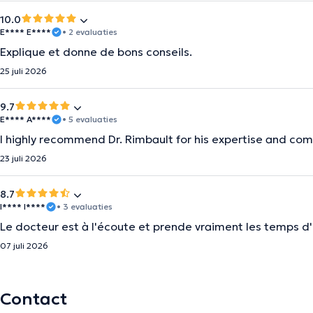
10.0
E**** E****
• 2 evaluaties
Explique et donne de bons conseils.
25 juli 2026
9.7
E**** A****
• 5 evaluaties
I highly recommend Dr. Rimbault for his expertise and comm
23 juli 2026
8.7
I**** I****
• 3 evaluaties
Le docteur est à l'écoute et prende vraiment les temps d'
07 juli 2026
Contact