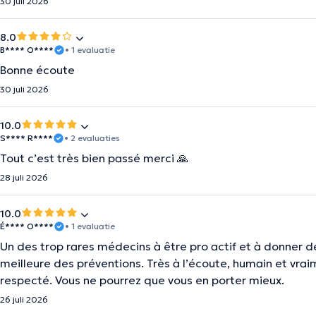
30 juli 2026
8.0
B**** O****
• 1 evaluatie
Bonne écoute
30 juli 2026
10.0
S**** R****
• 2 evaluaties
Tout c’est très bien passé merci 🙏
28 juli 2026
10.0
É**** O****
• 1 evaluatie
Un des trop rares médecins à être pro actif et à donner de
meilleure des préventions. Très à l’écoute, humain et vra
respecté. Vous ne pourrez que vous en porter mieux.
26 juli 2026