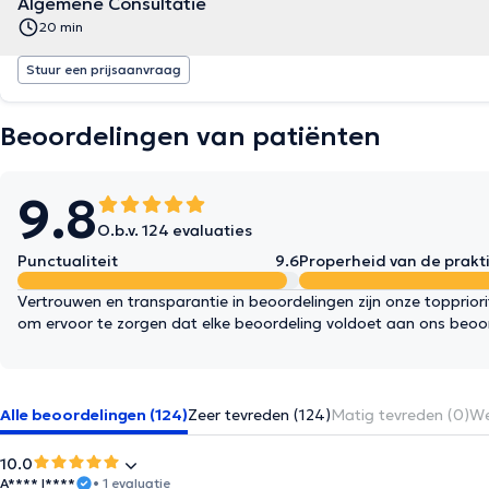
Algemene Consultatie
20 min
Stuur een prijsaanvraag
Beoordelingen van patiënten
9.8
O.b.v. 124 evaluaties
Punctualiteit
9.6
Properheid van de prakti
Vertrouwen en transparantie in beoordelingen zijn onze topprior
om ervoor te zorgen dat elke beoordeling voldoet aan ons beoo
Alle beoordelingen (124)
Zeer tevreden (124)
Matig tevreden (0)
We
10.0
A**** I****
• 1 evaluatie