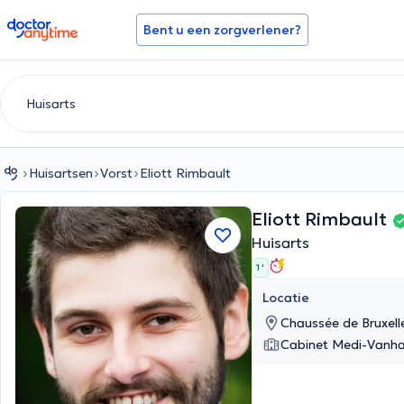
doctoranytime
Bent u een zorgverlener?
Huisartsen
Vorst
Eliott Rimbault
Eliott Rimbault
Huisarts
1 '
Locatie
Chaussée de Bruxelle
Cabinet Medi-Vanha