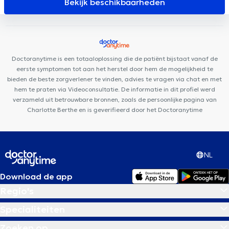
Bekijk beschikbaarheden
Medical
Centre Adem
Maison médicale Avicenne
Schaerbeek Cabinet Vanneste
Centre Saint-Henri
Bouzy-
Damian
Amimo MesaCosa Colonel Bourg
Centre Paramédical
Granola
Doctoranytime is een totaaloplossing die de patiënt bijstaat vanaf de
eerste symptomen tot aan het herstel door hem de mogelijkheid te
bieden de beste zorgverlener te vinden, advies te vragen via chat en met
hem te praten via Videoconsultatie. De informatie in dit profiel werd
verzameld uit betrouwbare bronnen, zoals de persoonlijke pagina van
Charlotte Berthe en is geverifieerd door het Doctoranytime
NL
Download de app
Regio's
Specialiteiten
Zoeken op