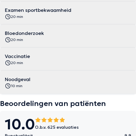
Examen sportbekwaamheid
20 min
Bloedonderzoek
20 min
Vaccinatie
20 min
Noodgeval
10 min
Beoordelingen van patiënten
10.0
O.b.v. 625 evaluaties
Punctualiteit
9.9