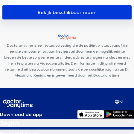
Clinic
Centre Médical Les Jasmins
Clinique Dentaire Lemonnier
Medi Porte de Hal
Cabinet Dentaire PERISmile
Centre
Bekijk beschikbaarheden
Médical de Sud
MidiClinic
DIAMONDENT
Centre Médico
Social du Parvis de Saint-Gilles
Centre Medical Med Elie
Dental Family Anderlecht
MediSina Anderlecht
BACK
César
De Paepe Medisch Centrum Sint-Gillis
Centre Paramédical BMD
Doctoranytime is een totaaloplossing die de patiënt bijstaat vanaf de
POLYCLINIQUE DE FRANCE
eerste symptomen tot aan het herstel door hem de mogelijkheid te
bieden de beste zorgverlener te vinden, advies te vragen via chat en met
hem te praten via Videoconsultatie. De informatie in dit profiel werd
verzameld uit betrouwbare bronnen, zoals de persoonlijke pagina van Dr
Alexandra Xenidis en is geverifieerd door het Doctoranytime
NL
Download de app
Regio's
Specialiteiten