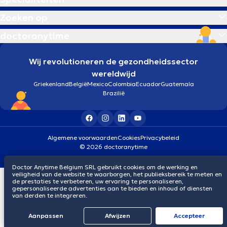
Zoeken op
doctoranytime
Wij revolutioneren de gezondheidssector
wereldwijd
Griekenland
België
Mexico
Colombia
Ecuador
Guatemala
Brazilië
Algemene voorwaarden
Cookies
Privacybeleid
© 2026 doctoranytime
Doctor Anytime Belgium SRL gebruikt cookies om de werking en
veiligheid van de website te waarborgen, het publieksbereik te meten en
de prestaties te verbeteren, uw ervaring te personaliseren,
gepersonaliseerde advertenties aan te bieden en inhoud of diensten
van derden te integreren.
Aanpassen
Afwijzen
Αccepteer