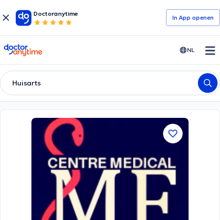
Doctoranytime
In App openen
doctoranytime
NL
Huisarts