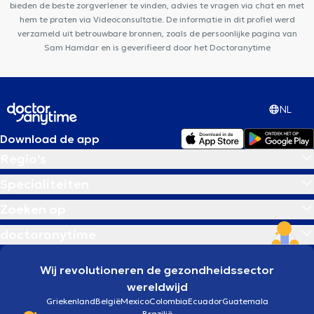
bieden de beste zorgverlener te vinden, advies te vragen via chat en met
hem te praten via Videoconsultatie. De informatie in dit profiel werd
verzameld uit betrouwbare bronnen, zoals de persoonlijke pagina van
Sam Hamdar en is geverifieerd door het Doctoranytime
NL
Download de app
Regio's
Specialiteiten
Zoeken op
doctoranytime
Wij revolutioneren de gezondheidssector
wereldwijd
Griekenland
België
Mexico
Colombia
Ecuador
Guatemala
Brazilië