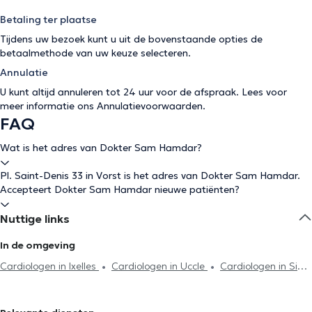
Betaling ter plaatse
Tijdens uw bezoek kunt u uit de bovenstaande opties de
betaalmethode van uw keuze selecteren.
Annulatie
U kunt altijd annuleren tot 24 uur voor de afspraak. Lees voor
meer informatie ons
Annulatievoorwaarden
.
FAQ
Wat is het adres van Dokter Sam Hamdar?
Pl. Saint-Denis 33 in Vorst is het adres van Dokter Sam Hamdar.
Accepteert Dokter Sam Hamdar nieuwe patiënten?
Nuttige links
In de omgeving
Cardiologen in Ixelles
Cardiologen in Uccle
Cardiologen in Sint-
Jans-Molenbeek
Cardiologen in Etterbeek
Cardiologen in Sint-
Gillis
Cardiologen in Brussel
Cardiologen in Woluwe-Saint-