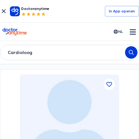
Doctoranytime
In App openen
doctoranytime
NL
Cardioloog