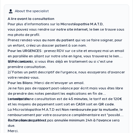
About the specialist
A lire avant la consultation
Pour plus d’informations sur la
Microstéopathie M.A.T.D,
vous pouvez vous rendre sur
notre site internet
, le
lien
se trouve sous
ma photo de profil.
Prenez rendez-vous
au nom du patient
qui va se faire soigner, pour
un enfant, créez un dossier patient à son nom.
Pour les URGENCES
: prenez RDV sur ce site et envoyez moi un email
en parallèle en allant sur notre site en ligne, vous trouverez le lien
dans contact.
1/ Précisez moi, si vous êtes déjà en traitement ou si c'est une
première consultation.
2/ Faites un petit descriptif de l'urgence, nous essayerons d'avancer
votre rendez-vous.
Pour les Bilans
: Merci de m'envoyer un email.
Je ne fais pas de rapport post-séance par écrit mais vous étes libre
de prendre des notes pendant les explications en fin de
consultation.
Le temps d'une consultation est de
45 minutes
, le tarif est de
120€
et les moyens de payement sont soit en
CASH
soit en
QR code
.
La Microstéopathie M.A.T.D est
Non remboursée par la mutuelle,
le
remboursement par votre assurance complémentaire est "possible"
en fonction de celle-ci.
Toute séance qui n'est pas
annulée minimum 24h à l'avance
sera
due.
Merci.