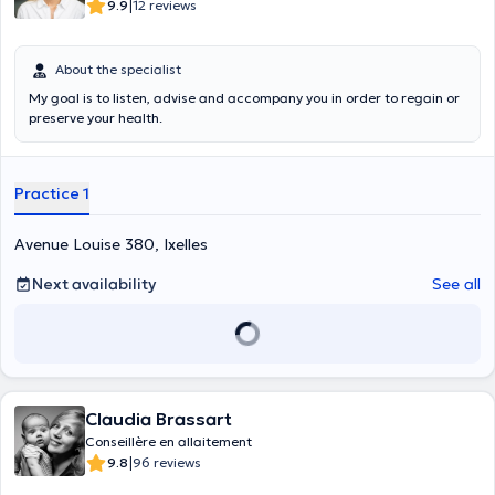
|
9.9
12 reviews
About the specialist
My goal is to listen, advise and accompany you in order to regain or
preserve your health.
Practice 1
Avenue Louise 380, Ixelles
Next availability
See all
Claudia Brassart
Conseillère en allaitement
|
9.8
96 reviews