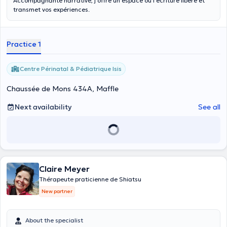
Accompagnante narrative, j’offre un espace où l’écriture libère et
transmet vos expériences.
Practice 1
Centre Périnatal & Pédiatrique Isis
Chaussée de Mons 434A, Maffle
Next availability
See all
Claire Meyer
Thérapeute praticienne de Shiatsu
New partner
About the specialist