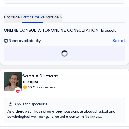
Practice 1
Practice 2
Practice 3
ONLINE CONSULTATION
ONLINE CONSULTATION, Brussels
Next availability
See all
Sophie Dumont
Therapist
|
10.0
277 reviews
About the specialist
As a therapist, I have always been passionate about physical and
psychological well-being. I created a center in Nalinnes,
@ZenSoHappy, which is dedicated to personal growth. To feel good
in your body, you have to feel good in your head and vice versa.