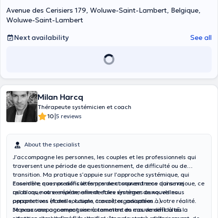
Avenue des Cerisiers 179, Woluwe-Saint-Lambert, Belgique,
Woluwe-Saint-Lambert
Next availability
See all
Milan Harcq
Thérapeute systémicien et coach
|
10
5 reviews
About the specialist
J’accompagne les personnes, les couples et les professionnels qui
traversent une période de questionnement, de difficulté ou de
transition. Ma pratique s’appuie sur l’approche systémique, qui
considère que nos difficultés prennent souvent sens dans nos
Ensemble, nous prenons le temps de comprendre ce qui se rejoue, ce
relations, notre environnement et les systèmes auxquels nous
qui bloque ou se répète, afin de faire émerger de nouvelles
appartenons (famille, couple, travail, organisation…).
perspectives et des solutions concrètes, adaptées à votre réalité.
Mon accompagnement vise à remettre du mouvement là où la
Je peux vous accompagner notamment en cas de difficultés