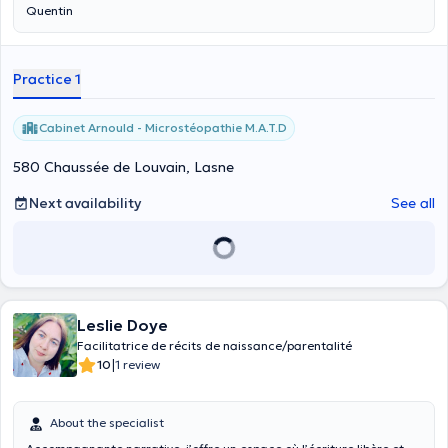
Quentin
Practice 1
Cabinet Arnould - Microstéopathie M.A.T.D
580 Chaussée de Louvain, Lasne
Next availability
See all
Leslie Doye
Facilitatrice de récits de naissance/parentalité
|
10
1 review
About the specialist