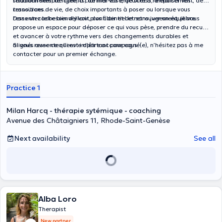
situation semble figée, à clarifier vos enjeux et à renforcer vos
relationnelles, de conflits, de mal-être, de stress, d’épuisement, de
ressources.
transitions de vie, de choix importants à poser ou lorsque vous
ressentez le besoin d’y voir plus clair et de retrouver un équilibre.
Dans un cadre bienveillant, confidentiel et sans jugement, je vous
propose un espace pour déposer ce qui vous pèse, prendre du recul
et avancer à votre rythme vers des changements durables et
alignés avec ce qui est important pour vous.
Si vous ressentez l’envie d’être accompagné(e), n’hésitez pas à me
contacter pour un premier échange.
Practice 1
Milan Harcq - thérapie sytémique - coaching
Avenue des Châtaigniers 11, Rhode-Saint-Genèse
Next availability
See all
Alba Loro
Therapist
New partner