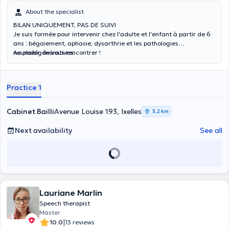
About the specialist
BILAN UNIQUEMENT, PAS DE SUIVI
Je suis formée pour intervenir chez l'adulte et l'enfant à partir de 6
ans : bégaiement, aphasie, dysarthrie et les pathologies
neurodégénératives.
Au plaisir de vous rencontrer !
Practice 1
Cabinet Bailli
Avenue Louise 193, Ixelles
3,2 km
Next availability
See all
Lauriane Marlin
Speech therapist
Master
|
10.0
13 reviews