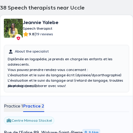
38
Speech therapists near Uccle
Jeannie Yalebe
Speech therapist
|
9.8
19 reviews
About the specialist
Diplômée en logopédie, je prends en charge les enfants et les
adolescents.
Vous pouvez prendre rendez-vous concernant :
L'évaluation et le suivi du langage écrit (dyslexie/dysorthographie)
L'évaluation et le suivi du langage oral (retard de langage, troubles
phonologiques,..)
Au plaisir de collaborer avec vous!
L'évaluation et le suivi du bégaiement
L'évaluation et le suivi de la trisomie 21
Practice 1
Practice 2
Centre Mimosa Stockel
Rue de l'Eglise 89, Woluwe-Saint-Pierre
9,6 km