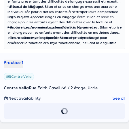
enfants présentant des difficultés de langage expressif et réceptif
(enfants de +5/6ans).
– Retard de langage : Bilan et prise en charge avec une approche
individualisée pour aider les enfants à rattraper leurs compétences
linguistiques.
– Trouble des Apprentissages en langage écrit : Bilan et prise en
charge pour les enfants ayant des difficultés avec la lecture et
l’écriture (anciennement dyslexie/dysorthographie).
– Trouble des Apprentissages en Habilités Numériques : Bilan et prise
en charge pour les enfants ayant des difficultés en mathématiques
et en raisonnement logique (anciennement dyscalculie).
– Trouble Oro-Myofonctionnel : Bilan et prise en charge pour
améliorer la fonction oro-myo-fonctionnelle, incluant la déglutition
atypique, la respiration buccale, le mauvais placement lingual et
autres troubles liés.
Practice 1
Centre Velia
Centre Velia
Rue Edith Cavell 66 / 2 étage, Uccle
Next availability
See all