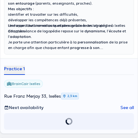
son entourage
(parents, enseignants, proches).
Mes objectifs :
identifier et travailler sur les difficultés,
développer les compétences déjà présentes,
renforcer l’autonomie au quotidien grâce à des stratégies
Une approche bienveillante et personnalisée en logopédie à Ixelles
adaptées.
Chaque séance de logopédie repose sur le
dynamisme
, l’
écoute
et
l’
adaptation
.
Je porte une attention particulière à la
personnalisation
de la prise
en charge afin que chaque enfant
progresse à son
rythme
,
renforce sa confiance
et trouve des
solutions
concrètes
pour son quotidien scolaire et familial.
Practice 1
BrainCair Ixelles
Rue Franz Merjay 33, Ixelles
2,3 km
Next availability
See all