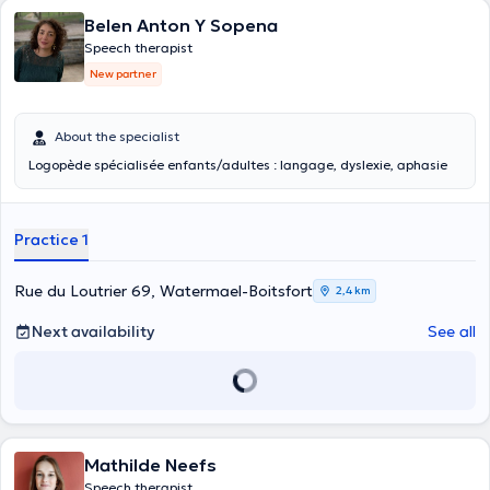
Belen Anton Y Sopena
Speech therapist
New partner
About the specialist
Logopède spécialisée enfants/adultes : langage, dyslexie, aphasie
Practice 1
Rue du Loutrier 69, Watermael-Boitsfort
2,4 km
Next availability
See all
Mathilde Neefs
Speech therapist