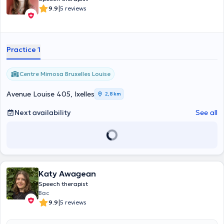
|
9.9
5 reviews
Practice 1
Centre Mimosa Bruxelles Louise
Avenue Louise 405, Ixelles
2,8 km
Next availability
See all
Katy Awagean
Speech therapist
Bac
|
9.9
5 reviews