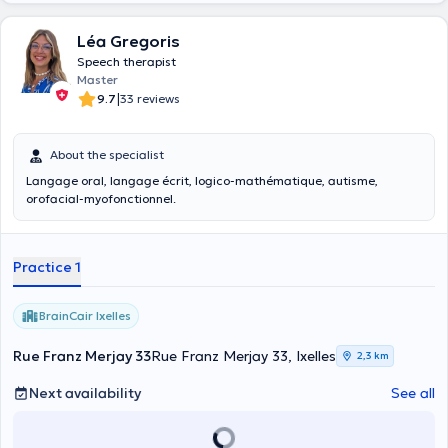
Léa Gregoris
Speech therapist
Master
|
9.7
33 reviews
About the specialist
Langage oral, langage écrit, logico-mathématique, autisme,
orofacial-myofonctionnel.
Practice 1
BrainCair Ixelles
Rue Franz Merjay 33
Rue Franz Merjay 33, Ixelles
2,3 km
Next availability
See all