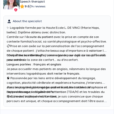
Speech therapist
|
9.6
14 reviews
About the specialist
✨ Logopède formée par la Haute Ecole L. DE VINCI (Marie Haps,
Ixelles). Diplôme obtenu avec distinction.
Centrée sur
l’écoute du patient
avec la prise en compte de son
contexte familial/social, sa santé physiologique et psycho-affective.
📋Prise en soin axée sur la personnalisation de l’accompagnement
de chaque patient : j'attache beaucoup d'importance à
valoriser les
compétences individuelles
"Out of the box thinking"
: j'aime regarder au-delà de ce qui se voit
comme levier pour agir sur les difficultés
rencontrées.
pour sortir de la zone de confort... ou d'inconfort.
Langues parlées : français et anglais
Je peux accueillir mes patients en anglais, néanmoins la langue des
interventions logopédiques
doit rester le français.
🧠 Passionnée par les liens entre développement du langage,
cognition, plasticité cérébrale et expérience humaine, j'interviens
dans les troubles du
J'accompagne également les patients adultes atteints d'
langage oral et écrit
, les troubles de
aphasie
et
l’
de troubles
apprentissage
neuro-dégénératifs
, le trouble de l'
attention
.
(TDA/H) et les troubles du
spectre de l’
💬 Curieuse, impliquée et humaine, je suis convaincue que chaque
autisme
chez l'enfant.
parcours est unique, et chaque accompagnement doit l’être aussi
pour s'investir dans une prise en soin globale et individualisée des
patients.