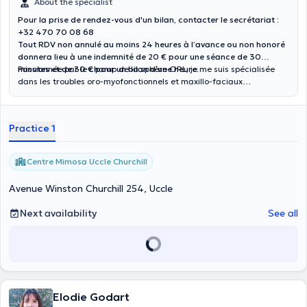
About the specialist
Pour la prise de rendez-vous d'un bilan, contacter le secrétariat :
+32 470 70 08 68
Tout RDV non annulé au moins 24 heures à l’avance ou non honoré
donnera lieu à une indemnité de 20 € pour une séance de 30
minutes et de 30 € pour un bilan d’une heure.
Passionnée par le champ de la sphère ORL, je me suis spécialisée
dans les troubles oro-myofonctionnels et maxillo-faciaux
(dysfonction linguale, ronflement, récidives orthodontiques, etc.). Je
vous accompagne également dans les troubles alimentaires
pédiatriques, le bégaiement/bredouillement et la phagophobie
Practice 1
(phobie d'avaler).
Centre Mimosa Uccle Churchill
Avenue Winston Churchill 254, Uccle
Next availability
See all
Elodie Godart