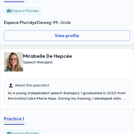
Espace Pluridys
Espace Pluridys
Dieweg 99, Uccle
View profile
Mirabelle De Hepcée
Speech therapist
About the specialist
As a young independent speech therapist, I graduated in 2020 from
the Institut Libre Marie Haps. During my training, I developed skills in
the following areas: learning disabilities; speech and language
delays; alternative and augmentative communication; degenerative
diseases. I therefore take care of children, adolescents as well as
Practice 1
adults. As a speech therapist, my priority is to find adapted solutions
in order to provide autonomy to the patients I meet. I welcome you
on Monday, Wednesday, Thursday and Friday afternoons from 2pm
Espace Pluridys