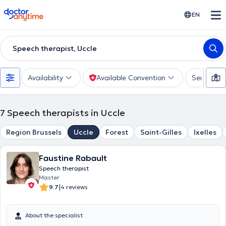
doctoranytime
EN
Speech therapist, Uccle
Availability
Available Convention
Services
7
Speech therapists in Uccle
Region Brussels
Uccle
Forest
Saint-Gilles
Ixelles
Faustine Rabault
Speech therapist
Master
|
9.7
4 reviews
About the specialist