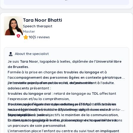
Tara Noor Bhatti
Speech therapist
Master
|
10
5 reviews
About the specialist
Je suis
Tara Noor
, logopède à Ixelles, diplômée de l’
Université libre
de Bruxelles
.
Formée à la prise en charge des
troubles du langage
et à
l’
accompagnement des personnes âgées en contexte gériatrique
,
j’interviens auprès d’un public varié, du
Je travaille principalement avec
les enfants et les
jeune enfant à l’adulte
.
adolescents
présentant :
troubles du langage oral
: retard de langage ou
TDL
affectant
l’expression et/ou la compréhension,
troubles spécifiques des apprentissages (TSAp)
J’accompagne également
des adultes
présentant des
: difficultés en
troubles
lecture (
neurodégénératifs
dyslexie
), en écriture (
(maladie d’Alzheimer, dégénérescence fronto-
dysorthographie
) ou en calcul
(
temporale) avec pour objectifs le
Suivi logopède à Ixelles
dyscalculie
).
maintien de la communication
,
la
En tant que
stimulation langagière
logopède à Ixelles
et la
, j’accompagne chaque enfant dans
préservation de la qualité de vie
.
un
parcours de soin personnalisé
.
L’intervention place l’enfant au centre du suivi tout en
impliquant