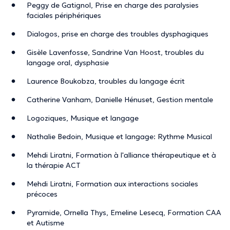
Peggy de Gatignol, Prise en charge des paralysies
radiothérapie.
faciales périphériques
Dialogos, prise en charge des troubles dysphagiques
Ainsi, que vous soyez enfants, adolescents ou adultes, je
Gisèle Lavenfosse, Sandrine Van Hoost, troubles du
serai ravie d'être à vos côtés pour vous guider dans votre
langage oral, dysphasie
rééducation et vous aider à (re)trouver une autonomie
Laurence Boukobza, troubles du langage écrit
perdue ou diminuée dans votre communication.
Catherine Vanham, Danielle Hénuset, Gestion mentale
Logoziques, Musique et langage
Nathalie Bedoin, Musique et langage: Rythme Musical
The description was edited by the doctoranytime team, based on verified
information.
Mehdi Liratni, Formation à l'alliance thérapeutique et à
la thérapie ACT
Mehdi Liratni, Formation aux interactions sociales
précoces
Pyramide, Ornella Thys, Emeline Lesecq, Formation CAA
et Autisme