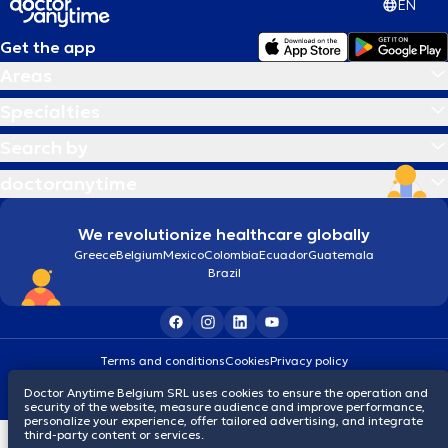
EN
Get the app
Areas
Specialties
Search by
doctoranytime
We revolutionize healthcare globally
Greece
Belgium
Mexico
Colombia
Ecuador
Guatemala
Brazil
Terms and conditions
Cookies
Privacy policy
© 2026 doctoranytime
Doctor Anytime Belgium SRL uses cookies to ensure the operation and
security of the website, measure audience and improve performance,
personalize your experience, offer tailored advertising, and integrate
third-party content or services.