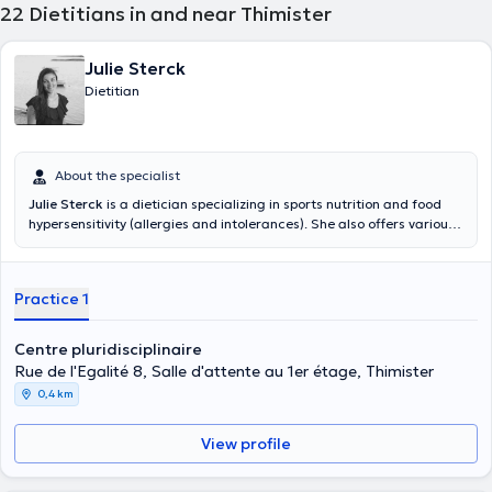
22
Dietitians in and near Thimister
Julie Sterck
Dietitian
About the specialist
Julie Sterck
is a dietician specializing in sports nutrition and food
hypersensitivity (allergies and intolerances). She also offers various
personalized consultations adapted to your goals! She will
accompany you towards a healthy lifestyle, without frustration and
in the long term!
Practice 1
Centre pluridisciplinaire
Rue de l'Egalité 8, Salle d'attente au 1er étage, Thimister
0,4 km
View profile