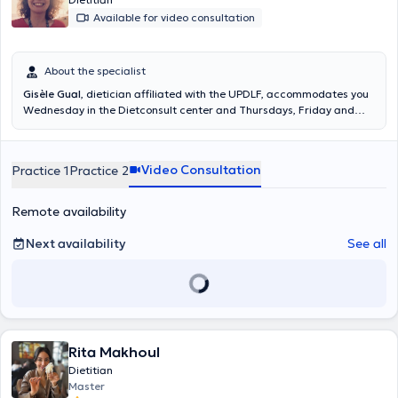
Available for video consultation
About the specialist
Gisèle Gual
, dietician affiliated with the UPDLF, accommodates you
Wednesday in the Dietconsult center and Thursdays, Friday and
Saturday in hes cabinet at Linkebeek. Mrs. Gual proposes also
consultations via Skype or consulting on many subjects related to
dietetics. Content translated by google translate
Video Consultation
Practice 1
Practice 2
Remote availability
Next availability
See all
Rita Makhoul
Dietitian
Master