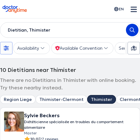
doctoranytime
EN
Dietitian, Thimister
Availability
Available Convention
Services
10
Dietitians near Thimister
There are no Dietitians in Thimister with online booking.
Try these nearby instead.
Region Liege
Thimister-Clermont
Thimister
Clermont
Sylvie Beckers
Diététicienne spécialisée en troubles du comportement
alimentaire
Master
|
10.0
27 reviews