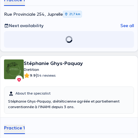
welcomes you in her private practice located in Liège for
consultation! Content translated by google translate
Rue Provinciale 254, Juprelle
21,7 km
Next availability
See all
Stéphanie Ghys-Paquay
Dietitian
|
9.9
54 reviews
About the specialist
Stéphanie Ghys-Paquay, diététicienne agréée et partiellement
conventionnée à l'INAMI depuis 3 ans.
Practice 1