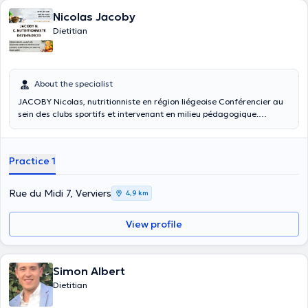
Nicolas Jacoby
Dietitian
About the specialist
JACOBY Nicolas, nutritionniste en région liégeoise Conférencier au
sein des clubs sportifs et intervenant en milieu pédagogique.
Spécialisé dans les régimes alimentaires, je vous propose mes
services afin d'atteindre vos objectifs personnels. Diplômé de la
Haute Ecole de la Ville de Liège et du CFD. En tant que
Practice 1
nutritionniste, je vous conseille pour améliorer votre santé et votre
assiette. Les consultations en nutrition consistent: Bilan complet des
habitudes alimentaires. Dossier santé ( diabète, allergie,
Rue du Midi 7, Verviers
4,9 km
grossesse,...). Dépistage micro-nutritionnel. Paramètres
anthropométriques. (Taille/poids/masse graisseuse/évolution
View profile
musculaire,...) Conseils diététiques et sportifs. Elaboration d'un
"menu semainier" adapté à vos besoins et activités professionnelles
et/ou sportives. Suivis de votre évolution.
Simon Albert
Dietitian