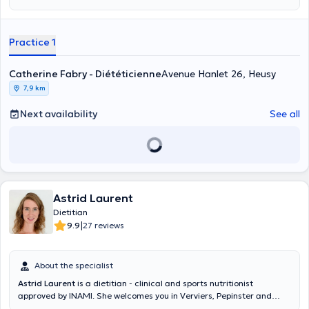
Practice 1
Catherine Fabry - Diététicienne
Avenue Hanlet 26, Heusy
7,9 km
Next availability
See all
Astrid Laurent
Dietitian
|
9.9
27 reviews
About the specialist
Astrid Laurent
is a dietitian - clinical and sports nutritionist
approved by INAMI. She welcomes you in Verviers, Pepinster and
Sprimont. A first appointment lasts approximately one hour and a