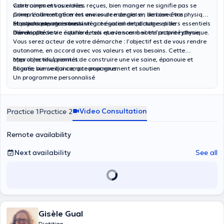
votre corps et vos envies.
Contrairement aux idées reçues, bien manger ne signifie pas se
Comprendre et gérer les envies de manger en lien avec vos
priver. L’alimentation est une source de plaisir, de bien-être physique
émotions et votre stress.
et psychique, mais aussi un acte social de partage et de
Mon accompagnement intègre également d’autres piliers essentiels
Développer votre estime de soi et avancer à votre propre rythme.
convivialité.
d’un mode de vie équilibré, tels que le sommeil et l’activité physique.
Vous serez acteur de votre démarche : l’objectif est de vous rendre
autonome, en accord avec vos valeurs et vos besoins. Cette
approche vous permet de construire une vie saine, épanouie et
Mes objectifs/priorités:
alignée sur ce qui compte pour vous.
Ecoute, bienveillance, accompagnement et soutien
Un programme personnalisé
Pas de restriction inutile
Décoder les envies de manger émotionnelles et mieux les
appréhender
Video Consultation
Practice 1
Practice 2
Renforcer l’estime de soi
Avancer à son propre rythme
Remote availability
Next availability
See all
Gisèle Gual
Dietitian