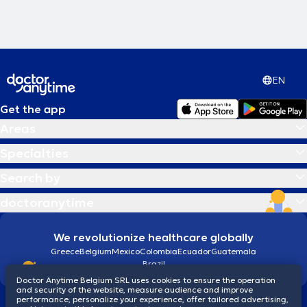
EN
Get the app
Areas
Specialties
Search by
doctoranytime
We revolutionize healthcare globally
Greece
Belgium
Mexico
Colombia
Ecuador
Guatemala
Brazil
Doctor Anytime Belgium SRL uses cookies to ensure the operation
and security of the website, measure audience and improve
performance, personalize your experience, offer tailored advertising,