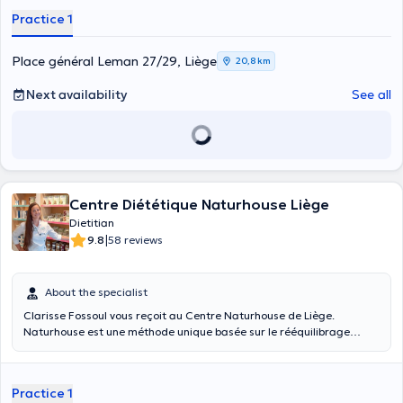
Practice 1
Place général Leman 27/29, Liège
20,8 km
Next availability
See all
Centre Diététique Naturhouse Liège
Dietitian
|
9.8
58 reviews
About the specialist
Clarisse Fossoul vous reçoit au Centre Naturhouse de Liège.
Naturhouse est une méthode unique basée sur le rééquilibrage
alimentaire : - suivi diététique hebdomadaire par un diététicien ; -
plan diététique personnalisé ; - gamme de produits exclusifs à base
de plantes, fruits, légumes, vitamines et minéraux. La méthode
Practice 1
Naturhouse s’adresse à : - des personnes qui souhaitent perdre du