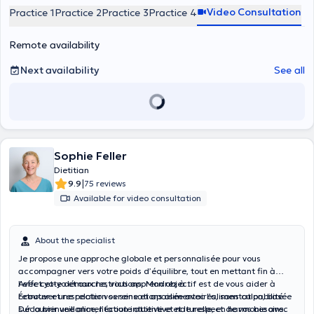
Video Consultation
Practice 1
Practice 2
Practice 3
Practice 4
Remote availability
Next availability
See all
Sophie Feller
Dietitian
|
9.9
75 reviews
Available for video consultation
About the specialist
Je propose une approche globale et personnalisée pour vous
accompagner vers votre poids d’équilibre, tout en mettant fin à
l’effet yo-yo et aux restrictions. Mon objectif est de vous aider à
Avec cette démarche, vous apprendrez à :
retrouver une relation sereine et apaisée avec l’alimentation, basée
Écouter et respecter vos sensations alimentaires, sans culpabilité.
sur la bienveillance, l’écoute attentive et le respect de vos besoins.
Découvrir une alimentation intuitive et naturelle, en harmonie avec