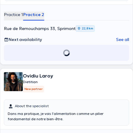
follow-up appointment lasts 30 minutes. Empathetic, smiling and
attentive, Astrid is the ideal person to support you in your objectives
Practice 1
Practice 2
through specific support respecting your individualities.
Rue de Remouchamps 33, Sprimont
22,8 km
Next availability
See all
Ovidiu Laroy
Dietitian
New partner
About the specialist
Dans ma pratique, je vois l’alimentation comme un pilier
fondamental de notre bien-être.