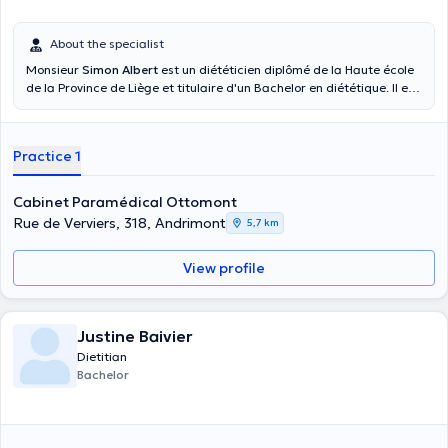
About the specialist
Monsieur
Simon Albert
est un diététicien diplômé de la Haute école
de la Province de Liège et titulaire d'un Bachelor en diététique. Il est
spécialisé dans le domaine de l'intolérance au fructose, celui du
système digestif ainsi que le diabète. Il a exercé au sein de l’hôpital
Saint Nicolas Eupen et vous pouvez dés présent le retrouver au sein
Practice 1
du cabinet paramédical Ottomont, il se fera un plaisir de vous y
accueillir.
Cabinet Paramédical Ottomont
Rue de Verviers, 318, Andrimont
5,7 km
View profile
Justine Baivier
Dietitian
Bachelor