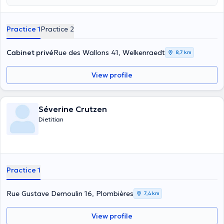
personalized consultations adapted to your goals! She will
accompany you towards a healthy lifestyle, without frustration and
in the long term!
Practice 1
Practice 2
Cabinet privé
Rue des Wallons 41, Welkenraedt
8,7 km
View profile
Séverine Crutzen
Dietitian
Practice 1
Rue Gustave Demoulin 16, Plombières
7,4 km
View profile