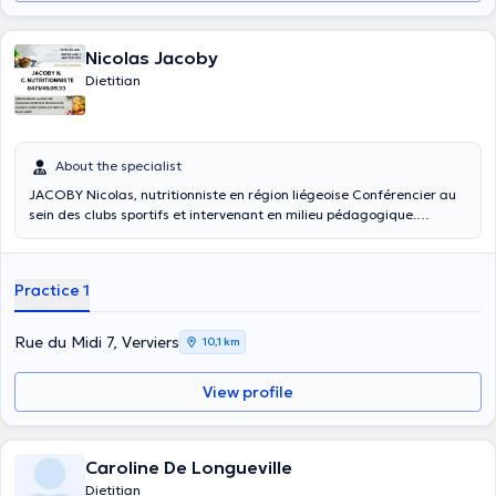
Nicolas Jacoby
Dietitian
About the specialist
JACOBY Nicolas, nutritionniste en région liégeoise Conférencier au
sein des clubs sportifs et intervenant en milieu pédagogique.
Spécialisé dans les régimes alimentaires, je vous propose mes
services afin d'atteindre vos objectifs personnels. Diplômé de la
Haute Ecole de la Ville de Liège et du CFD. En tant que
Practice 1
nutritionniste, je vous conseille pour améliorer votre santé et votre
assiette. Les consultations en nutrition consistent: Bilan complet des
habitudes alimentaires. Dossier santé ( diabète, allergie,
Rue du Midi 7, Verviers
10,1 km
grossesse,...). Dépistage micro-nutritionnel. Paramètres
anthropométriques. (Taille/poids/masse graisseuse/évolution
View profile
musculaire,...) Conseils diététiques et sportifs. Elaboration d'un
"menu semainier" adapté à vos besoins et activités professionnelles
et/ou sportives. Suivis de votre évolution.
Caroline De Longueville
Dietitian