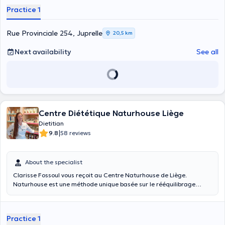
diseases, sports monitoring, stop smoking and high cholesterol. She
Practice 1
welcomes you in her private practice located in Liège for
consultation! Content translated by google translate
Rue Provinciale 254, Juprelle
20,5 km
Next availability
See all
Centre Diététique Naturhouse Liège
Dietitian
|
9.8
58 reviews
About the specialist
Clarisse Fossoul vous reçoit au Centre Naturhouse de Liège.
Naturhouse est une méthode unique basée sur le rééquilibrage
alimentaire : - suivi diététique hebdomadaire par un diététicien ; -
plan diététique personnalisé ; - gamme de produits exclusifs à base
de plantes, fruits, légumes, vitamines et minéraux. La méthode
Practice 1
Naturhouse s’adresse à : - des personnes qui souhaitent perdre du