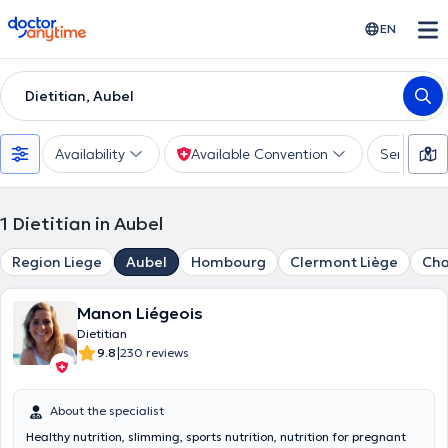
doctoranytime
EN
Dietitian, Aubel
Availability
Available Convention
Services
1
Dietitian in Aubel
Region Liege
Aubel
Hombourg
Clermont Liège
Cha
Manon Liégeois
Dietitian
|
9.8
230 reviews
About the specialist
Healthy nutrition, slimming, sports nutrition, nutrition for pregnant