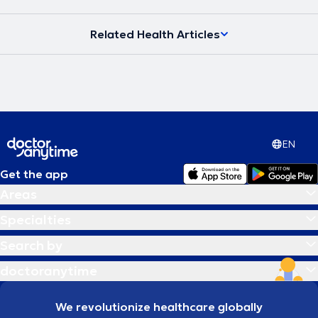
Related Health Articles
EN
Get the app
Areas
Specialties
Search by
doctoranytime
We revolutionize healthcare globally