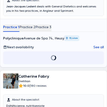
About the specialist
Jean-Jacques Ledent
deals with General Dietetics and welcomes
you in his two practices, in Angleur and Sprimont.
Practice 1
Practice 2
Practice 3
Polyclinique
Avenue de Spa 74, Heusy
13,4 km
Next availability
See all
Catherine Fabry
Dietitian
|
10.0
180 reviews
About the specialist
Diététicienne, nutritionniste