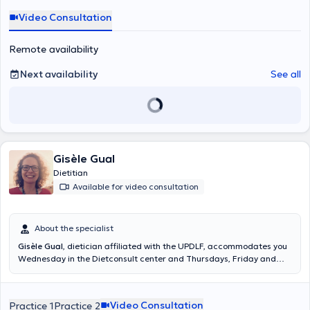
Video Consultation
Remote availability
Next availability
See all
Gisèle Gual
Dietitian
Available for video consultation
About the specialist
Gisèle Gual
, dietician affiliated with the UPDLF, accommodates you
Wednesday in the Dietconsult center and Thursdays, Friday and
Saturday in hes cabinet at Linkebeek. Mrs. Gual proposes also
consultations via Skype or consulting on many subjects related to
dietetics. Content translated by google translate
Video Consultation
Practice 1
Practice 2