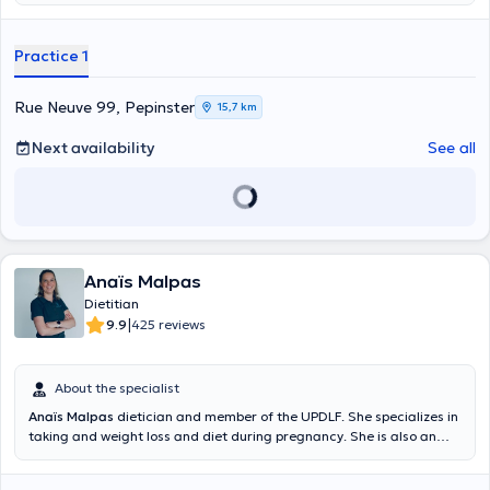
Sprimont. A first appointment lasts approximately one hour and a
follow-up appointment lasts 30 minutes. Empathetic, smiling and
attentive, Astrid is the ideal person to support you in your objectives
Practice 1
through specific support respecting your individualities.
Rue Neuve 99, Pepinster
15,7 km
Next availability
See all
Anaïs Malpas
Dietitian
|
9.9
425 reviews
About the specialist
Anaïs Malpas
dietician and member of the UPDLF. She specializes in
taking and weight loss and diet during pregnancy. She is also an
expert on topics such as diabetes and hyperinsulinemia, food
allergies and intolérences, monitoring children, cardiovascular