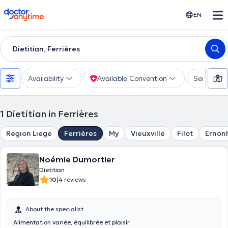
doctoranytime
EN
Dietitian, Ferrières
Availability
Available Convention
Services
1
Dietitian in Ferrières
Region Liege
Ferrières
My
Vieuxville
Filot
Ernon
Noémie Dumortier
Dietitian
|
10
4 reviews
About the specialist
Alimentation variée, équilibrée et plaisir.