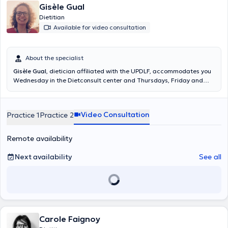
Gisèle Gual
Dietitian
Available for video consultation
About the specialist
Gisèle Gual
, dietician affiliated with the UPDLF, accommodates you
Wednesday in the Dietconsult center and Thursdays, Friday and
Saturday in hes cabinet at Linkebeek. Mrs. Gual proposes also
consultations via Skype or consulting on many subjects related to
dietetics. Content translated by google translate
Video Consultation
Practice 1
Practice 2
Remote availability
Next availability
See all
Carole Faignoy