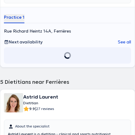
Practice 1
Rue Richard Heintz 14A, Ferrières
Next availability
See all
5
Dietitians near Ferrières
Astrid Laurent
Dietitian
|
9.9
27 reviews
About the specialist
Astrid Laurent
is a dietitian - clinical and sports nutritionist