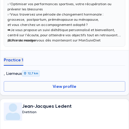
✅Optimiser vos performances sportives, votre récupération ou
prévenir les blessures
✅Vous traversez une période de changement hormonale :
grossesse, postpartum, préménopause ou ménopause,
et vous cherchez un accompagnement adapté ?
➡️Je vous propose un suivi diététique personnalisé et bienveillant,
centré sur l’écoute, pour atteindre vos objectifs tout en retrouvant le
plaisir de manger.
📅 Prenez rendez-vous dès maintenant sur MonSuiviDiet
Practice 1
, Lierneux
12,7 km
View profile
Jean-Jacques Ledent
Dietitian