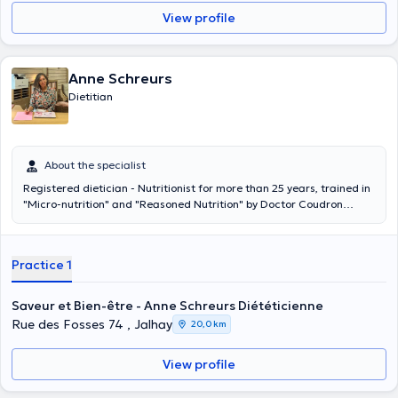
View profile
Anne Schreurs
Dietitian
About the specialist
Registered dietician - Nutritionist for more than 25 years, trained in
"Micro-nutrition" and "Reasoned Nutrition" by Doctor Coudron
within the SIIN (National Institute of Intelligent Nutrition), with a
complementary training in Clinical Hypnosis for Eating Disorders, I
am pleased to welcome you and accompany you, with kindness, I am
Practice 1
pleased to welcome you and to accompany you in your approach of
food rebalancing, weight loss, adaptation of your diet to one or the
other pathology, and in the modification of your food behaviors in
Saveur et Bien-être - Anne Schreurs Diététicienne
the long term by proposing you a global and multi-disciplinary care
Rue des Fosses 74 , Jalhay
20,0 km
within my office located on Avenue Professeur Henrijean, 62, in Spa
and at the Paramedical Center Passerelle Santé in Dolhain.
View profile