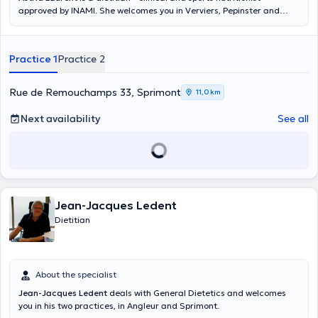
approved by INAMI. She welcomes you in Verviers, Pepinster and
Sprimont. A first appointment lasts approximately one hour and a
follow-up appointment lasts 30 minutes. Empathetic, smiling and
attentive, Astrid is the ideal person to support you in your objectives
Practice 1
Practice 2
through specific support respecting your individualities.
Rue de Remouchamps 33, Sprimont
11,0 km
Next availability
See all
Jean-Jacques Ledent
Dietitian
About the specialist
Jean-Jacques Ledent
deals with General Dietetics and welcomes
you in his two practices, in Angleur and Sprimont.