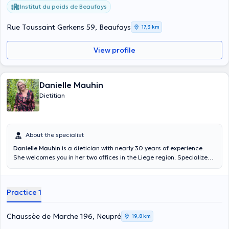
Institut du poids de Beaufays
Rue Toussaint Gerkens 59, Beaufays
17,3 km
View profile
Danielle Mauhin
Dietitian
About the specialist
Danielle Mauhin
is a dietician with nearly 30 years of experience.
She welcomes you in her two offices in the Liege region. Specialized
in diabetes, overweight, intolerances and allergies, she follows up to
help you find solutions and to accompany you to remedy them.
Practice 1
Chaussèe de Marche 196, Neupré
19,8 km