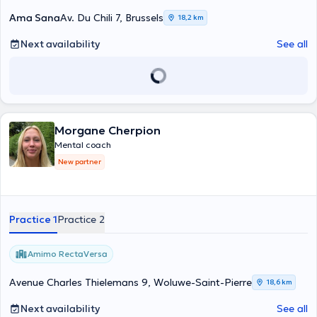
Ama Sana
Av. Du Chili 7, Brussels
18,2 km
Next availability
See all
Morgane Cherpion
Mental coach
New partner
Practice 1
Practice 2
Amimo RectaVersa
Avenue Charles Thielemans 9, Woluwe-Saint-Pierre
18,6 km
Next availability
See all