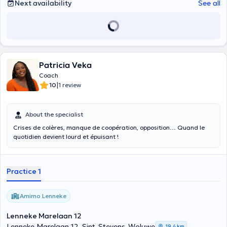
Next availability
See all
Patricia Veka
Coach
|
10
1 review
About the specialist
Crises de colères, manque de coopération, opposition… Quand le
quotidien devient lourd et épuisant !
Practice 1
Amimo Lenneke
Lenneke Marelaan 12
Lenneke Marelaan 12, Sint-Stevens-Woluwe
19,4 km