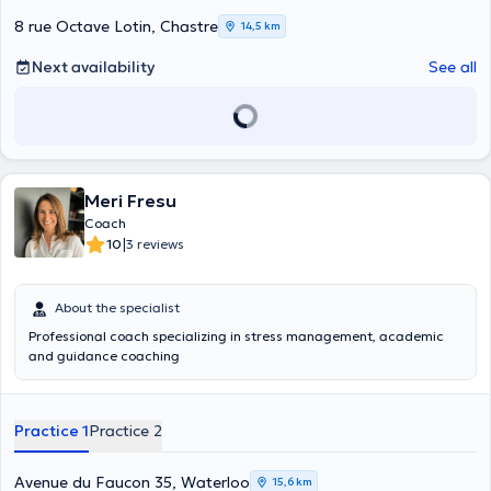
8 rue Octave Lotin, Chastre
14,5 km
Next availability
See all
Meri Fresu
Coach
|
10
3 reviews
About the specialist
Professional coach specializing in stress management, academic
and guidance coaching
Practice 1
Practice 2
Avenue du Faucon 35, Waterloo
15,6 km