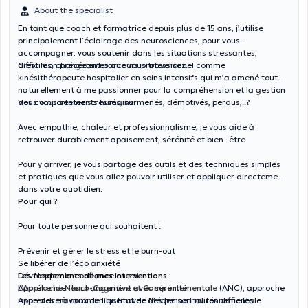
About the specialist
En tant que coach et formatrice depuis plus de 15 ans, j’utilise
principalement l’éclairage des neurosciences, pour vous
accompagner, vous soutenir dans les situations stressantes,
difficiles, changeantes que vous traversez.
C’est mon précédent parcours professionnel comme
kinésithérapeute hospitalier en soins intensifs qui m’a amené tout
naturellement à me passionner pour la compréhension et la gestion
des comportements humains.
Vous vous sentez stressés, surmenés, démotivés, perdus,..?
Avec empathie, chaleur et professionnalisme, je vous aide à
retrouver durablement apaisement, sérénité et bien- être.
Pour y arriver, je vous partage des outils et des techniques simples
et pratiques que vous allez pouvoir utiliser et appliquer directement
dans votre quotidien.
Pour qui ?
Pour toute personne qui souhaitent :
Prévenir et gérer le stress et le burn-out
Se libérer de l’éco anxiété
Développer la confiance en soi
Les fondements de mes interventions :
Appréhender le changement avec sérénité
L’Approche Neuro-Cognitive et Comportementale
(ANC), approche
Apprendre à communiquer avec des personnalités difficiles
issue des travaux de l’Institut de Médecine Environnementale