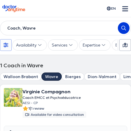
doctoranytime
EN
Coach, Wavre
Availability
Services
Expertise
Experie
1
Coach in Wavre
Walloon Brabant
Wavre
Bierges
Dion-Valmont
Lim
Virginie Compagnon
Coach EMCC et Psychoéducatrice
AESI - CP
|
1
1 review
Available for video consultation