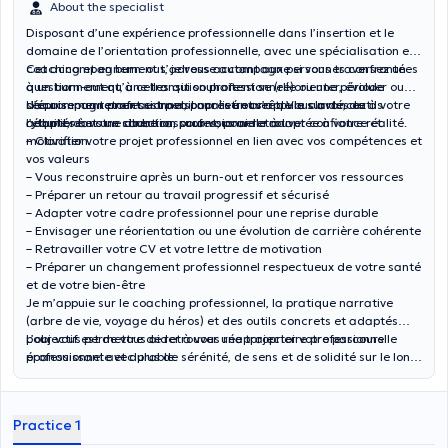
About the specialist
Disposant d’une expérience professionnelle dans l’insertion et le
domaine de l’orientation professionnelle, avec une spécialisation en
coaching et en burn-out, je vous accompagne si vous traversez un
Cet accompagnement s’adresse autant aux personnes confrontées
questionnement, une transition professionnelle ou une période
à un burn-out qu’à celles qui souhaitent se (ré)orienter, évoluer ou
d’épuisement professionnel, pour retrouver de la clarté, de
sécuriser un retour au travail après un arrêt. Vous avancez à votre
L’accompagnement est personnalisé et s’appuie sur des outils
l’équilibre et une direction professionnelle adaptée à votre réalité.
rythme, dans un cadre rassurant, pour retrouver confiance et
adaptés à votre situation, pour vous aider à :
motivation.
– Clarifier votre projet professionnel en lien avec vos compétences et
vos valeurs
– Vous reconstruire après un burn-out et renforcer vos ressources
– Préparer un retour au travail progressif et sécurisé
– Adapter votre cadre professionnel pour une reprise durable
– Envisager une réorientation ou une évolution de carrière cohérente
– Retravailler votre CV et votre lettre de motivation
– Préparer un changement professionnel respectueux de votre santé
et de votre bien-être
Je m’appuie sur le coaching professionnel, la pratique narrative
(arbre de vie, voyage du héros) et des outils concrets et adaptés
pour vous permettre de retrouver une trajectoire professionnelle
L’objectif est de vous aider à vous réapproprier votre parcours
épanouissante et durable.
professionnel avec plus de sérénité, de sens et de solidité sur le long
terme.
Practice 1