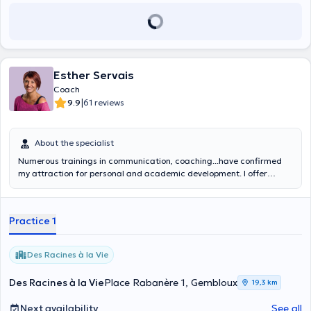
Esther Servais
Coach
|
9.9
61 reviews
About the specialist
Numerous trainings in communication, coaching...have confirmed
my attraction for personal and academic development. I offer
school and life coaching and continue to train to broaden my range
of interventions in the workplace. Well-being, reorientation, self-
confidence: I am convinced that I can help you by focusing on your
Practice 1
resources, your strengths and your potential... New energy trainings
will be added to my coaching in order to help you recharge your
batteries...
Des Racines à la Vie
Des Racines à la Vie
Place Rabanère 1, Gembloux
19,3 km
Next availability
See all