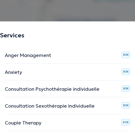
en aidant ses patients à avancer avec confiance et
sérénité.
The description was edited by the doctoranytime team, based on verified
Services
information.
Anger Management
80€
Anxiety
80€
Consultation Psychothérapie individuelle
80€
Consultation Sexothérapie individuelle
80€
Couple Therapy
90€