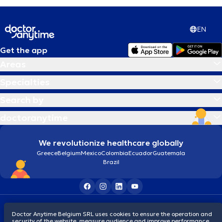
EN
Get the app
Areas
Specialties
Search by
doctoranytime
We revolutionize healthcare globally
Greece
Belgium
Mexico
Colombia
Ecuador
Guatemala
Brazil
Terms and conditions
Cookies
Privacy policy
Doctor Anytime Belgium SRL uses cookies to ensure the operation and
© 2026 doctoranytime
security of the website, measure audience and improve performance,