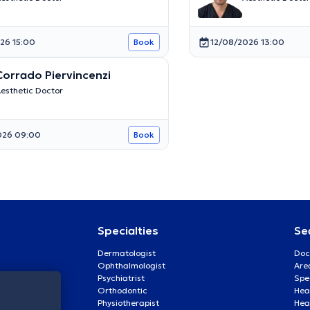
26 15:00
12/08/2026 13:00
Book
Corrado Piervincenzi
esthetic Doctor
026 09:00
Book
Specialties
Se
Dermatologist
Doc
Ophthalmologist
Are
Psychiatrist
Spe
Orthodontic
Heal
Physiotherapist
Hea