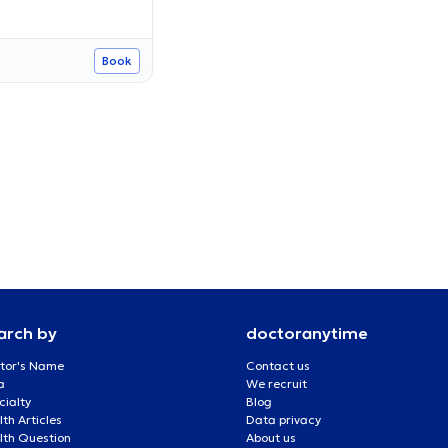
Book
arch by
doctoranytime
tor's Name
Contact us
a
We recruit
cialty
Blog
th Articles
Data privacy
lth Question
About us