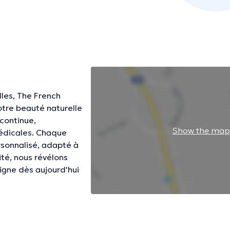
les, The French
otre beauté naturelle
continue,
Show the ma
édicales. Chaque
rsonnalisé, adapté à
ité, nous révélons
ligne dès aujourd'hui