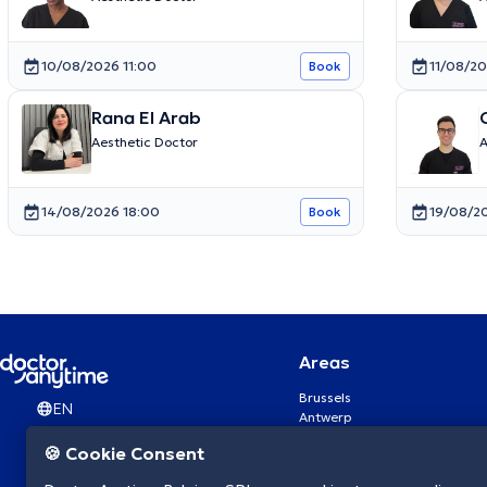
10/08/2026 11:00
11/08/20
Book
Rana El Arab
Aesthetic Doctor
A
14/08/2026 18:00
19/08/2
Book
Areas
Brussels
EN
Antwerp
Ghent
🍪 Cookie Consent
Charleroi
Liège