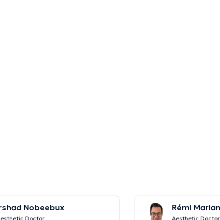
Irshad Nobeebux
Rémi Marian
esthetic Doctor
Aesthetic Docto