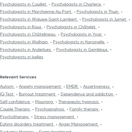
Psychologists in Couillet
Psychologists in Charleroi
Psychologists in Marchienne-Au-Pont
Psychologists in Thuin
Psychologists in Woluwe-Saint-Lambert
Psychologists in Jumet
Psychologists in Roux
Psychologists in Châtelet
Psychologists in Châtelineau
Psychologists in Yvoir
Psychologists in Walhain
Psychologists in Hanzinelle
Psychologists in Anderlues
Psychologists in Gembloux
Psychologists in Ixelles
Relevant Services
Autism
Anxiety management
EMDR
Assertiveness
IQ Test
Burnout treatment
Dependence and addiction
Self-confidence
Mourning
Therapeutic hypnosis
Couple Therapy
Psychoanalysis
Family therapy
Psychotherapy
Stress management
Eating disorders treatment
Anger Management
Systemic therapy
Fears treatment