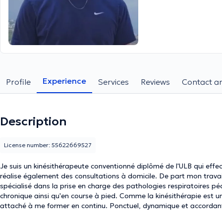
Experience
Profile
Services
Reviews
Contact an
Description
License number: 55622669527
Je suis un kinésithérapeute conventionné diplômé de l'ULB qui effe
réalise également des consultations à domicile. De part mon travail 
spécialisé dans la prise en charge des pathologies respiratoires p
chronique ainsi qu'en course à pied. Comme la kinésithérapie est une
attaché à me former en continu. Ponctuel, dynamique et accordant
thérapeute", j'éprouve un intérêt majeur pour vous prendre en char