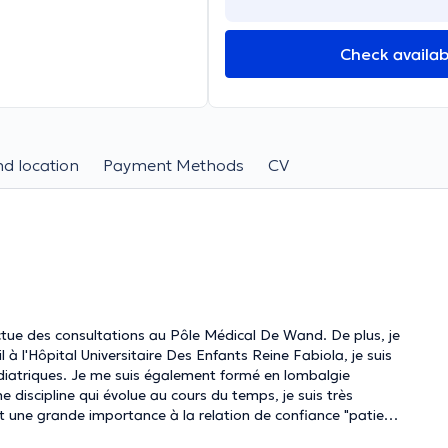
Check availabi
d location
Payment Methods
CV
ctue des consultations au Pôle Médical De Wand. De plus, je
à l'Hôpital Universitaire Des Enfants Reine Fabiola, je suis
édiatriques. Je me suis également formé en lombalgie
 discipline qui évolue au cours du temps, je suis très
 une grande importance à la relation de confiance "patient-
ge de manière personnalisée et adaptée à vos objectifs et