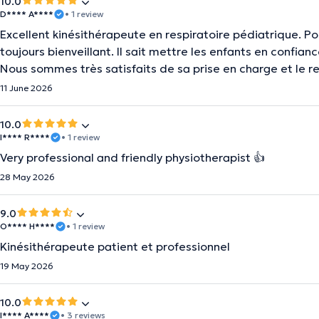
10.0
D**** A****
• 1 review
Excellent kinésithérapeute en respiratoire pédiatrique. Po
toujours bienveillant. Il sait mettre les enfants en confia
Nous sommes très satisfaits de sa prise en charge et le 
11 June 2026
10.0
I**** R****
• 1 review
Very professional and friendly physiotherapist 👍
28 May 2026
9.0
O**** H****
• 1 review
Kinésithérapeute patient et professionnel
19 May 2026
10.0
I**** A****
• 3 reviews