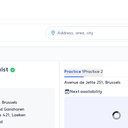
ulst
Practice 1
Practice 2
Avenue de Jette 251, Brussels
Next availability
 Brussels
nd Ganshoren
 421, Laeken
nd