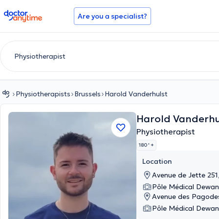
doctoranytime
Are you a specialist?
Physiotherapists
Brussels
Harold Vanderhulst
Harold Vanderh
Physiotherapist
180 '
+
Location
Avenue de Jette 251,
Pôle Médical Dewa
Avenue des Pagodes
Pôle Médical Dewa