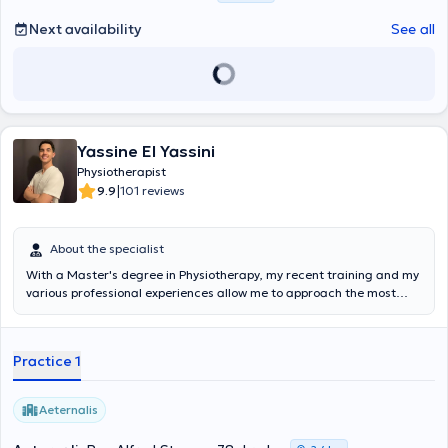
Next availability
See all
Yassine El Yassini
Physiotherapist
|
9.9
101 reviews
About the specialist
With a Master's degree in Physiotherapy, my recent training and my
various professional experiences allow me to approach the most
recent care techniques with maturity and professionalism in order
to ensure an optimal functional and sports recovery in the respect,
safety and well-being of the patient. The treatments cover
Practice 1
orthopedic rehabilitation as well as respiratory physiotherapy (adult
and child), geriatric or sports physiotherapy, with a particular
emphasis on explaining the pathologies, treatment and prevention. I
Aeternalis
am currently training in manual therapies and I combine all my skills
to help you regain or maintain your physical abilities.