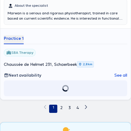
About the specialist
Marwan is a serious and rigorous physiotherapist, trained in care
based on current scientific evidence. He is interested in functional
rehabilitation and ensures that each session is adapted to the
needs of every patient to promote optimal recovery.
Practice 1
SBA Therapy
Chaussée de Helmet 231, Schaerbeek
2,8 km
Next availability
See all
1
2
3
4