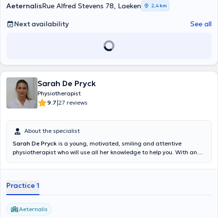
Aeternalis
Rue Alfred Stevens 78, Laeken
2,4 km
Next availability
See all
Sarah De Pryck
Physiotherapist
|
9.7
27 reviews
About the specialist
Sarah De Pryck
is a young, motivated, smiling and attentive
physiotherapist who will use all her knowledge to help you. With an
affinity for orthopedic, trauma, respiratory, postpartum and
musculo-tendinous pain therapy, I will be happy to welcome you at
Aeternalis.
Practice 1
Aeternalis