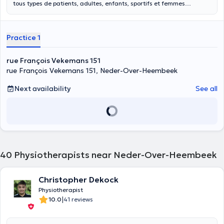
tous types de patients, adultes, enfants, sportifs et femmes
enceintes, avec une approche personnalisée combinant thérapies
manuelles, rééducation et conseils pratiques. Mon objectif est de
soulager les douleurs musculosquelettiques (lombalgies,
Practice 1
cervicalgies, troubles posturaux, tensions liées à la grossesse ou au
sport), d’améliorer la mobilité et la qualité de vie. Consultations sur
rendez-vous via Docteur Anytime, Rosa ou par téléphone au 0488
rue François Vekemans 151
63 98 00.
rue François Vekemans 151, Neder-Over-Heembeek
Next availability
See all
40
Physiotherapists near Neder-Over-Heembeek
Christopher Dekock
Physiotherapist
|
10.0
41 reviews