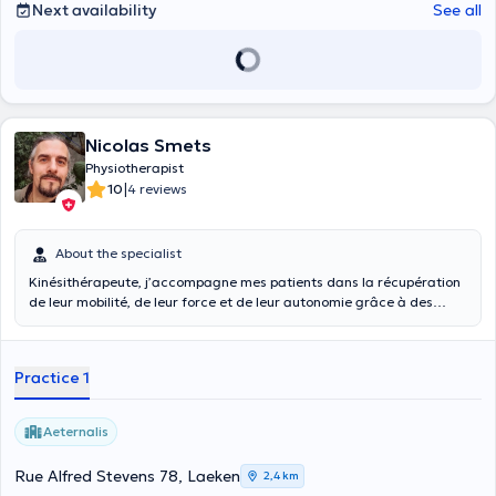
Next availability
See all
Nicolas Smets
Physiotherapist
|
10
4 reviews
About the specialist
Kinésithérapeute, j’accompagne mes patients dans la récupération
de leur mobilité, de leur force et de leur autonomie grâce à des
programmes de rééducation personnalisés. Formé à la pleine
conscience, j’intègre également des techniques favorisant la
gestion du stress et de la douleur.
Practice 1
Aeternalis
Rue Alfred Stevens 78, Laeken
2,4 km