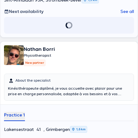
Sint-Annalaan 93A, Strombeek-Bever
Next availability
See all
Nathan Borri
Physiotherapist
New partner
About the specialist
Kinésithérapeute diplômé, je vous accueille avec plaisir pour une
prise en charge personnalisée, adaptée à vos besoins et à vos
objectifs. Je prends en charge diverses pathologies issues de
domaines différents (musculo-squelettique, respiratoire, et autres).
Mon objectif est de vous accompagner vers un retour durable à vos
Practice 1
activités dans les meilleures conditions.
Lakensestraat 41 , Grimbergen
1,6 km