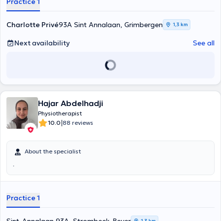
Practice 1
Charlotte Privé
93A Sint Annalaan, Grimbergen
1,3 km
Next availability
See all
Hajar Abdelhadji
Physiotherapist
|
10.0
88 reviews
About the specialist
.
Practice 1
1,3 km