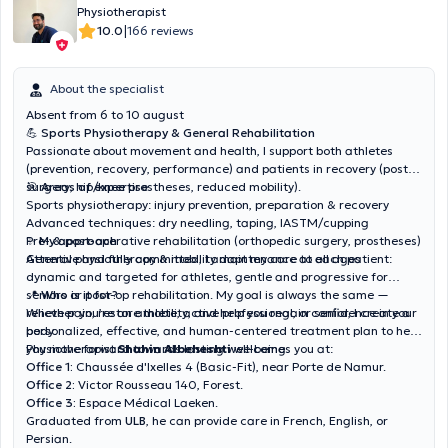
Physiotherapist
|
10.0
166 reviews
About the specialist
Absent from 6 to 10 august
💪
Sports Physiotherapy & General Rehabilitation
Passionate about movement and health, I support both athletes
(prevention, recovery, performance) and patients in recovery (post-
surgery, hip/knee prostheses, reduced mobility).
🎯
Areas of expertise
Sports physiotherapy: injury prevention, preparation & recovery
Advanced techniques: dry needling, taping, IASTM/cupping
Pre- & post-operative rehabilitation (orthopedic surgery, prostheses)
✨
My approach
General physiotherapy & mobility maintenance at all ages
Attentive and fully committed, I adapt my care to each patient:
dynamic and targeted for athletes, gentle and progressive for
seniors or post-op rehabilitation. My goal is always the same —
📍
Who is it for?
relieve pain, restore mobility, and help you regain confidence in your
Whether you’re an athlete, active professional, or senior, I create a
body.
personalized, effective, and human-centered treatment plan to help
you move forward towards lasting well-being.
Physiotherapist
Shahin Albeheshti
welcomes you at:
Office 1:
Chaussée d'Ixelles 4 (Basic-Fit), near Porte de Namur.
Office 2:
Victor Rousseau 140, Forest.
Office 3:
Espace Médical Laeken.
Graduated from
ULB
, he can provide care in French, English, or
Persian.