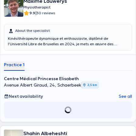
Maxime Lauwerys
Physiotherapist
|
9.9
30 reviews
About the specialist
Kinésithérapeute dynamique et enthousiaste, diplômé de
l’Université Libre de Bruxelles en 2024, je mets en œuvre des
approches EBP (evidence based practice) pour vous offrir un suivi
personnalisé et efficace. Mon objectif : allier scientificité et bien-
être, tout en vous accompagnant de manière positive et motivante
Practice 1
dans votre rééducation.
Centre Médical Princesse Elisabeth
Avenue Albert Giraud, 24, Schaerbeek
2,5 km
Next availability
See all
Shahin Albeheshti