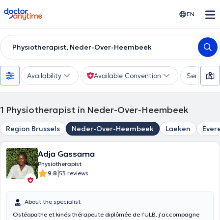
doctoranytime
EN
Physiotherapist, Neder-Over-Heembeek
Availability
Available Convention
Services
1
Physiotherapist in Neder-Over-Heembeek
Region Brussels
Neder-Over-Heembeek
Laeken
Ever
Adja Gassama
Physiotherapist
|
9.8
53 reviews
About the specialist
Ostéopathe et kinésithérapeute diplômée de l’ULB, j’accompagne