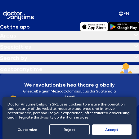
EN
Get the app
Areas
Specialties
Search by
doctoranytime
We revolutionize healthcare globally
Greece
Belgium
Mexico
Colombia
Ecuador
Guatemala
Brazil
Doctor Anytime Belgium SRL uses cookies to ensure the operation
and security of the website, measure audience and improve
performance, personalize your experience, offer tailored advertising,
and integrate third-party content or services.
Terms and conditions
Cookies
Privacy policy
Customize
Reject
Accept
© 2026 doctoranytime