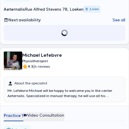
Aeternalis
Rue Alfred Stevens 78, Laeken
2,4 km
Next availability
See all
Michael Lefebvre
Physiotherapist
|
9.3
4 reviews
About the specialist
Mr. Lefebvre Michael will be happy to welcome you in the center
Aeternalis. Specialized in manual therapy, he will use all his
knowledge to treat you better. Working with his team allows him to
frame his patients the best and redirect them if necessary. Content
translated by google translate
Video Consultation
Practice 1