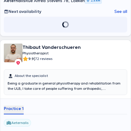
Aeternalis
Rue Alfred Stevens 78, Laeken
2,4 km
Next availability
See all
Thibaut Vanderschueren
Physiotherapist
|
9.9
72 reviews
About the specialist
Being a graduate in general physiotherapy and rehabilitation from
the ULB, I take care of people suffering from orthopedic,
neurological, geriatric and cardio-respiratory disorders. I use
mobilizations, stretching, massage (trigger points), hooking and
physical exercise in my treatments. Indeed, I believe in the benefits
Practice 1
of physical activity in healing and wish to combine the art of healing
with the art of movement. I also continue to follow various trainings
in order to offer you the best possible care.
Aeternalis