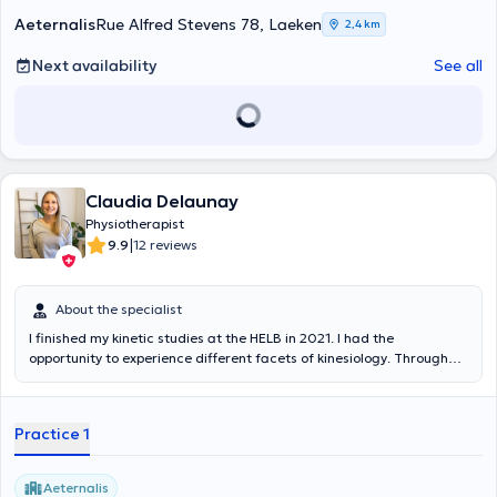
Aeternalis
Rue Alfred Stevens 78, Laeken
2,4 km
Next availability
See all
Claudia Delaunay
Physiotherapist
|
9.9
12 reviews
About the specialist
I finished my kinetic studies at the HELB in 2021. I had the
opportunity to experience different facets of kinesiology. Through
my internships, I have worked in the uro-gyneco, vestibular, maxillary,
neuro-pediatric spheres as well as in an orthopedic physio practice.
During my sessions, I try to transmit my knowledge and my energy to
Practice 1
my patients to allow them to understand their pathology and the
exercises set up but also to gain motivation over time!
Aeternalis