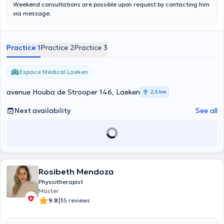
Weekend consultations are possible upon request by contacting him
via message.
Practice 1
Practice 2
Practice 3
Espace Médical Laeken
avenue Houba de Strooper 146, Laeken
2,5 km
Next availability
See all
Rosibeth Mendoza
Physiotherapist
Master
|
9.8
35 reviews