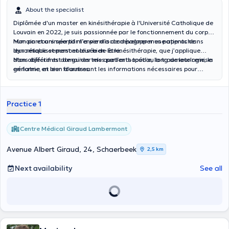
About the specialist
Diplômée d'un master en kinésithérapie à l'Université Catholique de
Louvain en 2022, je suis passionnée par le fonctionnement du corps
humain et animée par l’envie d’accompagner mes patients dans
Mon parcours sportif m’a permis de développer une approche
leur rétablissement et leur bien-être.
dynamique et personnalisée de la kinésithérapie, que j’applique
dans différents domaines tels que l’orthopédie, la traumatologie, la
Mon objectif est de guider mes patients tout au long de leur remise
gériatrie, et bien d’autres.
en forme en leur fournissant les informations nécessaires pour
optimiser leur récupération, tout en les aidant à retrouver leur pleine
mobilité.
Practice 1
Centre Médical Giraud Lambermont
Avenue Albert Giraud, 24, Schaerbeek
2,5 km
Next availability
See all