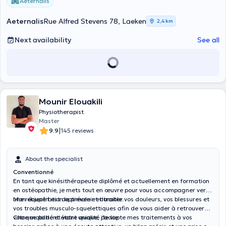
Aeternalis
Aeternalis
Rue Alfred Stevens 78, Laeken
2,4 km
Next availability
See all
Mounir Elouakili
Physiotherapist
Master
|
9.9
145 reviews
About the specialist
Conventionné
En tant que kinésithérapeute diplômé et actuellement en formation
en ostéopathie, je mets tout en œuvre pour vous accompagner vers
une récupération optimale et durable.
Mon objectif est de prévenir et traiter vos douleurs, vos blessures et
vos troubles musculo-squelettiques afin de vous aider à retrouver
votre mobilité et votre qualité de vie.
Chaque patient étant unique, j'adapte mes traitements à vos