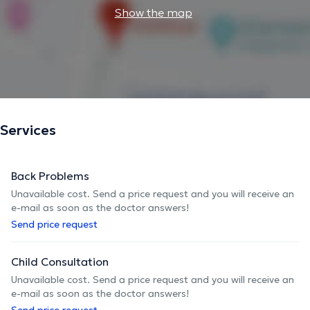
Show the map
Intoleranties, tekorten en de behoefte aan suppletie
kunnen in kaart gebracht worden, wat bijdraagt aan een
meer gepersonaliseerde behandeling.
Naast mijn werk ben ik fervent golfer en trotse papa van
twee jonge zoontjes. De balans tussen werk en privéleven
geeft me extra energie en inspiratie om mijn patiënten de
best mogelijke zorg te bieden.
Services
The description was edited by the doctoranytime team, based on verified
Back Problems
information.
Unavailable cost. Send a price request and you will receive an
e-mail as soon as the doctor answers!
Send price request
Child Consultation
Unavailable cost. Send a price request and you will receive an
e-mail as soon as the doctor answers!
Send price request