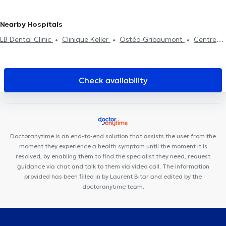
Dental extraction
Dental aesthetics
Surgery
Nearby Hospitals
LB Dental Clinic
Clinique Keller
Ostéo-Gribaumont
Centre
Medical Gribaumont
Ostéo & Co
Bouzy-Damian
Centre
Adem
Centre Médical Lindenhof
Versailles Dental Clinic
Woluwe
Amimo Cerisiers
Cabinet du Docteur Pléros
Centre
Check availability
Saint-Henri
Centre d'Aspria Royal la Rasante
Cabinet Louis
t'Serstevens
Centre Paramédical Granola
CCM Smile
Thérapie Corporelle Mai 68
Clinique Dentaire Don Bosco
Cabinet Dentaire des Iles d'Or
Amimo RectaVersa
Doctoranytime is an end-to-end solution that assists the user from the
moment they experience a health symptom until the moment it is
resolved, by enabling them to find the specialist they need, request
guidance via chat and talk to them via video call. The information
provided has been filled in by Laurent Bitar and edited by the
doctoranytime team.