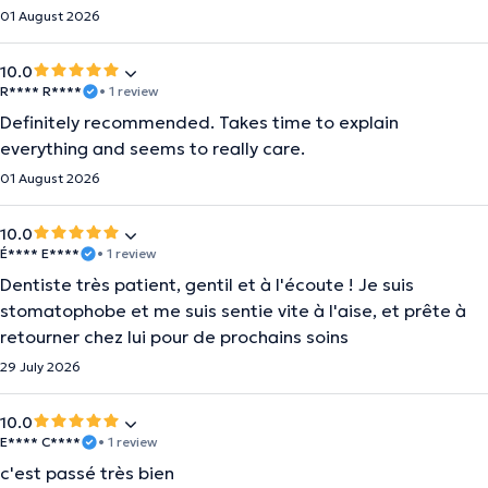
01 August 2026
10.0
R**** R****
• 1 review
Definitely recommended. Takes time to explain
everything and seems to really care.
01 August 2026
10.0
É**** E****
• 1 review
Dentiste très patient, gentil et à l'écoute ! Je suis
stomatophobe et me suis sentie vite à l'aise, et prête à
retourner chez lui pour de prochains soins
29 July 2026
10.0
E**** C****
• 1 review
c'est passé très bien