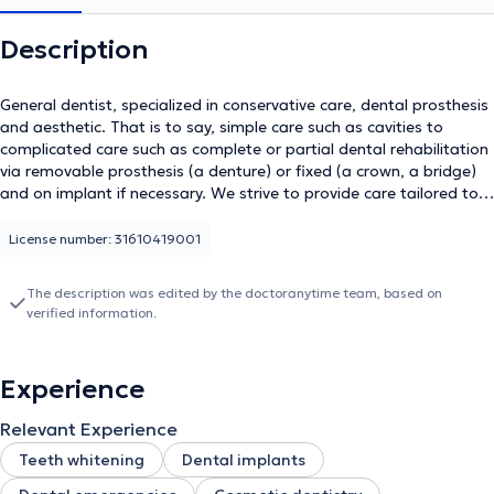
Description
General dentist, specialized in conservative care, dental prosthesis
and aesthetic. That is to say, simple care such as cavities to
complicated care such as complete or partial dental rehabilitation
via removable prosthesis (a denture) or fixed (a crown, a bridge)
and on implant if necessary. We strive to provide care tailored to
each individual, all in a calm and relaxed environment. Dental care
is a very important part of the overall health of the human body.
License number: 31610419001
Prevention is better than cure.
The description was edited by the doctoranytime team, based on
verified information.
Experience
Relevant Experience
Teeth whitening
Dental implants