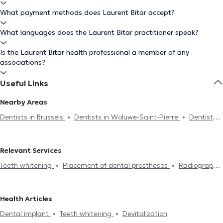
What payment methods does Laurent Bitar accept?
What languages does the Laurent Bitar practitioner speak?
Is the Laurent Bitar health professional a member of any
associations?
Useful Links
Nearby Areas
Dentists in Brussels
Dentists in Woluwe-Saint-Pierre
Dentists
in Ixelles
Dentists in Namur
Dentists in Etterbeek
Dentists in
Schaerbeek
Dentists in Saint-Gilles
Dentists in Evere
Relevant Services
Dentists in Auderghem
Dentists in Saint-Josse-Ten-Noode
Teeth whitening
Placement of dental prostheses
Radiography
Dentists in Jette
Dentists in Kraainem
Dentists in Sint-
Endodontics
Scaling
Dental caries treatment
Installation
Stevens-Woluwe
Dentists in Anderlecht
Dentists in
of bridges
Dental veneers
Dental crown
Filling replacement
Wezembeek-Oppem
Dentists in Lens
Dentists in Galmaarden
Health Articles
Devitalization
Dental implant
Dental emergency
Oral
Dentists in Uccle
Dentists in Forest
Dentists in Molenbeek-
Dental implant
Teeth whitening
Devitalization
assessment
Dental fluorination
Dental Filling
Dental care
Saint-Jean