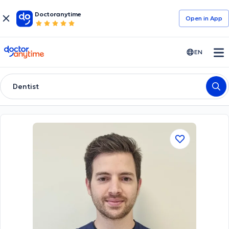
Doctoranytime
Open in Αpp
doctoranytime
EN
Dentist