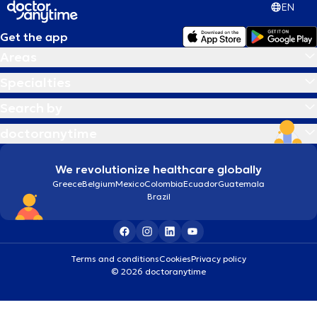
EN
Get the app
Areas
Specialties
Search by
doctoranytime
We revolutionize healthcare globally
Greece
Belgium
Mexico
Colombia
Ecuador
Guatemala
Brazil
Terms and conditions
Cookies
Privacy policy
© 2026 doctoranytime