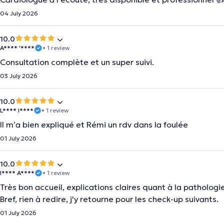
04 July 2026
10.0
A**** '****
• 1 review
Consultation complète et un super suivi.
03 July 2026
10.0
L**** I****
• 1 review
Il m’a bien expliqué et Rémi un rdv dans la foulée
01 July 2026
10.0
I**** A****
• 1 review
Très bon accueil, explications claires quant à la patholog
Bref, rien à redire, j'y retourne pour les check-up suivants.
01 July 2026