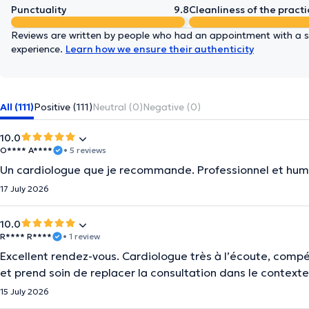
Punctuality
9.8
Cleanliness of the practi
Reviews are written by people who had an appointment with a sp
experience.
Learn how we ensure their authenticity
All (111)
Positive (111)
Neutral (0)
Negative (0)
10.0
O**** A****
• 5 reviews
Un cardiologue que je recommande. Professionnel et hum
17 July 2026
10.0
R**** R****
• 1 review
Excellent rendez-vous. Cardiologue très à l’écoute, comp
et prend soin de replacer la consultation dans le contexte
15 July 2026