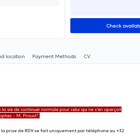
Check availabi
d location
Payment Methods
CV
a vie de continuer normale pour celui qui ne s'en aperçoit
rophes - M. Proust"
.
, la prise de RDV se fait uniquement par téléphone au +32