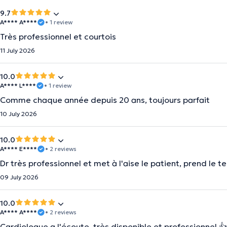
9.7
A**** A****
• 1 review
Très professionnel et courtois
11 July 2026
10.0
A**** L****
• 1 review
Comme chaque année depuis 20 ans, toujours parfait
10 July 2026
10.0
A**** E****
• 2 reviews
Dr très professionnel et met à l'aise le patient, prend le 
09 July 2026
10.0
A**** A****
• 2 reviews
Cardiologue a l'écoute, très disponible et professionnel 