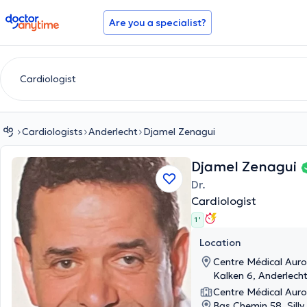
doctoranytime
Are you a specialist?
Cardiologists
Anderlecht
Djamel Zenagui
Djamel Zenagui
Dr.
Cardiologist
1 '
Location
Centre Médical Auro
Kalken 6, Anderlech
Centre Médical Auro
Bas Chemin 58, Silly