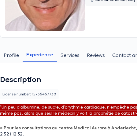
Experience
Profile
Services
Reviews
Contact an
Description
License number: 15736467730
"
Un peu d'albumine, de sucre, d'arythmie cardiaque, n'empêche pas l
même pas, alors que seul le médecin y voit la prophétie de catast
> Pour les consultations au centre Medical Aurore à Anderlecht
2 521 12 32.