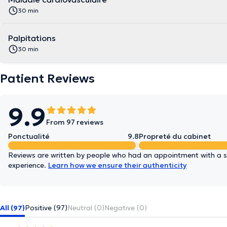
30 min
Palpitations
30 min
Patient Reviews
9.9
From 97 reviews
Ponctualité
9.8
Propreté du cabinet
Reviews are written by people who had an appointment with a sp
experience.
Learn how we ensure their authenticity
All (97)
Positive (97)
Neutral (0)
Negative (0)