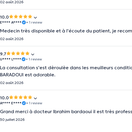
02 août 2026
10.0
E**** A****
• 1 review
Medecin très disponible et à l'écoute du patient, je rec
02 août 2026
9.7
U**** L****
• 1 review
La consultation s'est dèroulèe dans les meuilleurs conditi
BARADOUI est adorable.
02 août 2026
10.0
A**** E****
• 1 review
Grand merci à docteur Ibrahim bardaoui il est très profes
30 juillet 2026