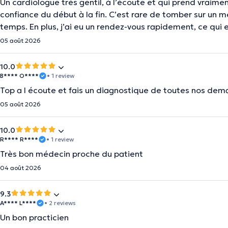
Un cardiologue très gentil, à l’écoute et qui prend vraime
confiance du début à la fin. C’est rare de tomber sur un m
temps. En plus, j’ai eu un rendez-vous rapidement, ce qui 
05 août 2026
10.0
B**** O****
• 1 review
Top a l écoute et fais un diagnostique de toutes nos 
05 août 2026
10.0
R**** R****
• 1 review
Très bon médecin proche du patient
04 août 2026
9.3
A**** L****
• 2 reviews
Un bon practicien