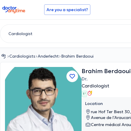
doctoranytime
Are you a specialist?
Cardiologists
Anderlecht
Brahim Berdaoui
Brahim Berdaou
Dr.
Cardiologist
1 '
Location
rue Hof Ter Biest 30
Avenue de l’Araucar
Centre médical Arau