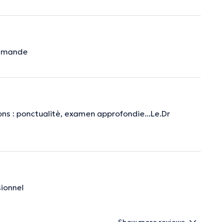
ommande
ons : ponctualitè, examen approfondie...Le.Dr
sionnel