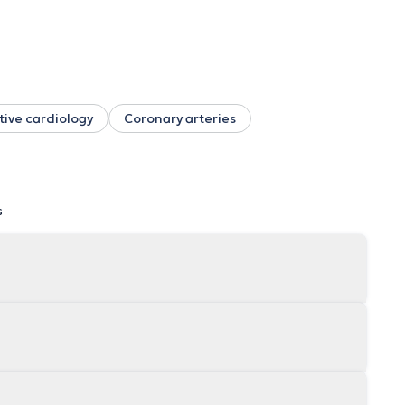
tive cardiology
Coronary arteries
s