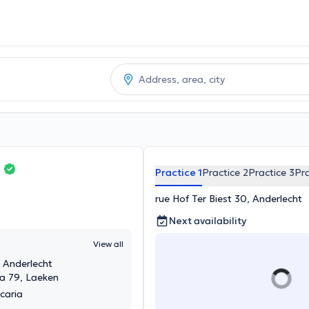
i
Practice 1
Practice 2
Practice 3
Pra
rue Hof Ter Biest 30, Anderlecht
Next availability
View all
, Anderlecht
ia 79, Laeken
caria