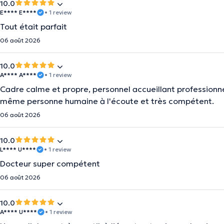
10.0
E**** E****
• 1 review
Tout était parfait
06 août 2026
10.0
A**** A****
• 1 review
Cadre calme et propre, personnel accueillant professionnel
même personne humaine à l'écoute et très compétent.
06 août 2026
10.0
L**** U****
• 1 review
Docteur super compétent
06 août 2026
10.0
A**** U****
• 1 review