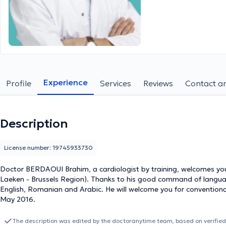
Experience
Profile
Services
Reviews
Contact an
Description
License number: 19745933730
Doctor BERDAOUI Brahim, a cardiologist by training, welcomes y
Laeken - Brussels Region). Thanks to his good command of languages, the doctor will take care of you with ease in French,
English, Romanian and Arabic. He will welcome you for conventional consultations. The Doctor is qualified by the INAMI since
May 2016.
The description was edited by the doctoranytime team, based on verified