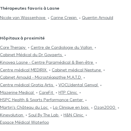
Thérapeutes favoris à Lasne
Nicole van Wassenhove
Carine Crepin
Quentin Arnould
Hôpitaux à proximité
Core Therapy
Centre de Cardiologie du Vallon
Cabinet Médical du Dr Govaerts
Kinovea Lasne - Centre Paramédical & Bien-être
Centre médical MEDIRIX
Cabinet médical Neptune
Cabinet Arnould - Microstéopathie M.A.T.D
Centre médical Gratia Artis
VOCLIdental Genval
Mazerine Medical
CareFit
HTP Clinic
HSPC Health & Sports Performance Center
Martin's Château du Lac
La Clinique en bois
Ozon2000
Kinevolution
Soul By The Lab
H&N Clinic
Espace Médical Waterloo