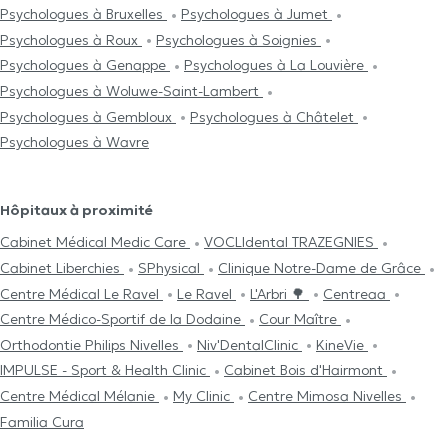
Psychologues à Bruxelles
Psychologues à Jumet
Psychologues à Roux
Psychologues à Soignies
Psychologues à Genappe
Psychologues à La Louvière
Psychologues à Woluwe-Saint-Lambert
Psychologues à Gembloux
Psychologues à Châtelet
Psychologues à Wavre
Hôpitaux à proximité
Cabinet Médical Medic Care
VOCLIdental TRAZEGNIES
Cabinet Liberchies
SPhysical
Clinique Notre-Dame de Grâce
Centre Médical Le Ravel
Le Ravel
L'Arbri 🌳
Centreaa
Centre Médico-Sportif de la Dodaine
Cour Maître
Orthodontie Philips Nivelles
Niv'DentalClinic
KineVie
IMPULSE - Sport & Health Clinic
Cabinet Bois d'Hairmont
Centre Médical Mélanie
My Clinic
Centre Mimosa Nivelles
Familia Cura