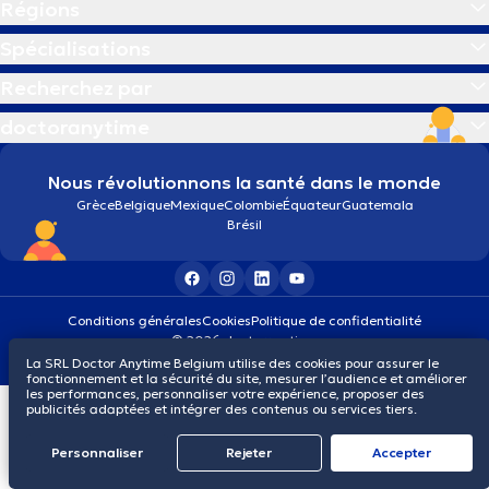
Régions
Spécialisations
Recherchez par
doctoranytime
Nous révolutionnons la santé dans le monde
Grèce
Belgique
Mexique
Colombie
Équateur
Guatemala
Brésil
Conditions générales
Cookies
Politique de confidentialité
© 2026 doctoranytime
La SRL Doctor Anytime Belgium utilise des cookies pour assurer le
fonctionnement et la sécurité du site, mesurer l’audience et améliorer
les performances, personnaliser votre expérience, proposer des
publicités adaptées et intégrer des contenus ou services tiers.
Personnaliser
Rejeter
Αccepter