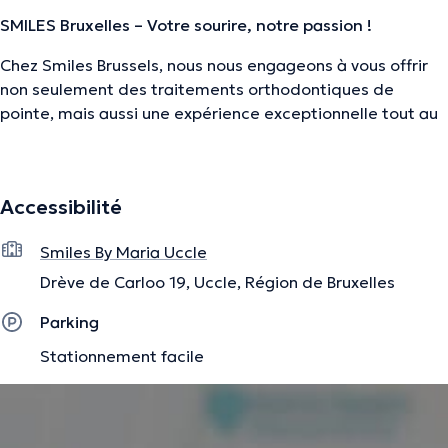
SMILES Bruxelles – Votre sourire, notre passion !
Chez Smiles Brussels, nous nous engageons à vous offrir
non seulement des traitements orthodontiques de
pointe, mais aussi une expérience exceptionnelle tout au
long de votre parcours vers le sourire parfait.
Dirigée par la Prof. Dr. Maria Orellana, notre équipe
d’experts est à votre service, composée d’orthodontistes
Accessibilité
expérimentées (Dr. Maria Iglesias, Dr. Sophie Van Houdt)
et d’hygiénistes dentaires (Majdouline Aghadar).
Smiles By Maria Uccle
Ensemble, nous utilisons les dernières technologies pour
Drève de Carloo 19, Uccle, Région de Bruxelles
obtenir les meilleurs résultats pour vous.
Parking
Stationnement facile
Nos services :
Orthodontie interceptive :
Traitements orthodontiques
précoces pour les jeunes enfants (de 7 à 9 ans)