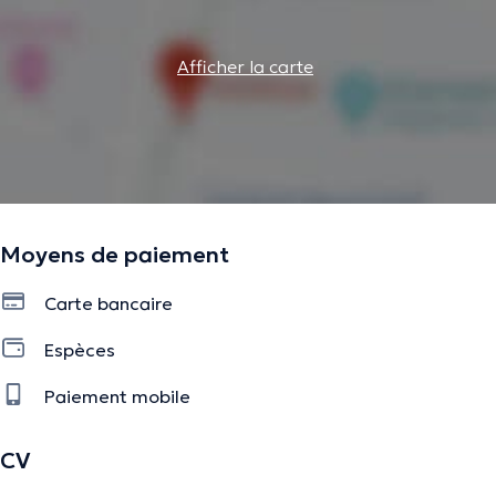
Orthodontie pour adolescents et adultes :
Notre
spécialité comprend les appareils invisibles, comme
Afficher la carte
Invisalign
Hygiène bucco-dentaire :
Nettoyage professionnel
(élimination du tartre)
Blanchiment des dents :
Pour un sourire éclatant et
lumineux
Moyens de paiement
La description a été éditée par l'équipe de Doctoranytime et se base sur des
informations vérifiées.
Carte bancaire
Espèces
Paiement mobile
CV