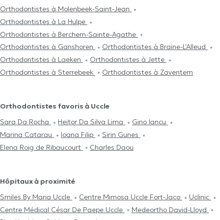
Orthodontistes à Molenbeek-Saint-Jean
Orthodontistes à La Hulpe
Orthodontistes à Berchem-Sainte-Agathe
Orthodontistes à Ganshoren
Orthodontistes à Braine-L'Alleud
Orthodontistes à Laeken
Orthodontistes à Jette
Orthodontistes à Sterrebeek
Orthodontistes à Zaventem
Orthodontistes favoris à Uccle
Sara Da Rocha
Heitor Da Silva Lima
Gino Iancu
Marina Catarau
Ioana Filip
Sirin Gunes
Elena Roig de Ribaucourt
Charles Daou
Hôpitaux à proximité
Smiles By Maria Uccle
Centre Mimosa Uccle Fort-Jaco
Uclinic
Centre Médical César De Paepe Uccle
Medeortho David-Lloyd