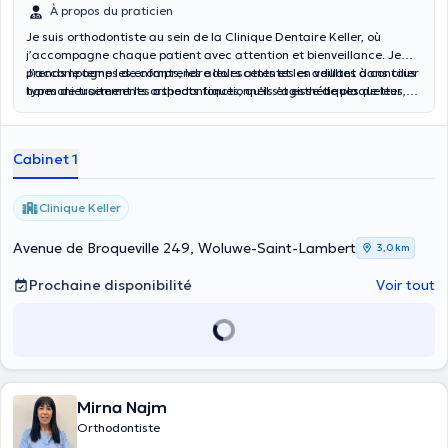
À propos du praticien
Je suis orthodontiste au sein de la Clinique Dentaire Keller, où
j’accompagne chaque patient avec attention et bienveillance. Je
prends le temps de comprendre leurs attentes en veillant à concilier
J’accompagne les enfants, les adolescents et les adultes dans tous
harmonieusement les aspects fonctionnels et esthétiques de leur
types de traitements orthodontiques, qu’il s’agisse de plaquettes,
sourire.
d’aligneurs invisibles, de plaquettes linguales ou d’autres solutions
personnalisées selon chaque situation.
Cabinet 1
Clinique Keller
Avenue de Broqueville 249, Woluwe-Saint-Lambert
3,0 km
Prochaine disponibilité
Voir tout
Mirna Najm
Orthodontiste