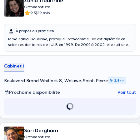
Zahia Tiouririne
Orthodontiste
|
9.5
29 avis
À propos du praticien
Mme
Zahia Tiouririne
, pratique l'orthodontie.Elle est diplômée en
sciences dentaires de l'ULB en 1999. De 2001 à 2002, elle suit une
formation en orthodontie au CISCO. Elle a également été formée en
arc droit par le Dr. Larry Brown. Elle obtient le diplôme universitaire
en orthopédie dento-maxillo-faciale et orthodontie à paris en 2011.
Cabinet 1
Elle assiste à des ateliers de formation (orthodontie précoce) du Dr.
Deshayes durant la période 2013/2014. En 2016, elle suit une
formation en Invisalign à Paris. Elle pratique exclusivement
Boulevard Brand Whitlock 8, Woluwe-Saint-Pierre
2,8 km
l'orthodontie et vous reçoit en français et en anglais.
Prochaine disponibilité
Voir tout
Sari Dergham
Orthodontiste