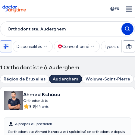
doctoranytime
FR
Orthodontiste, Auderghem
Disponibilités
Conventionné
Types de consu
1
Orthodontiste à Auderghem
Région de Bruxelles
Auderghem
Woluwe-Saint-Pierre
Ahmed Kchaou
Orthodontiste
|
9.8
44 avis
À propos du praticien
L’orthodontiste
Ahmed Kchaou
est spécialisé en orthodontie depuis