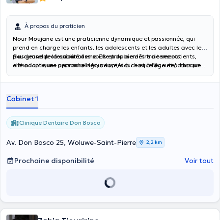
À propos du praticien
Nour Moujane
est une praticienne dynamique et passionnée, qui
prend en charge les enfants, les adolescents et les adultes avec le
plus grand professionnalisme. Elle propose des traitements
Soucieuse de la qualité des soins et du bien-être de ses patients,
orthodontiques personnalisés, adaptés à chaque âge et à chaque
elle adopte une approche rigoureuse, douce et à l’écoute, dans un
besoin, en mettant l’accent sur le confort et la discrétion (aligneurs
cadre bienveillant. Son objectif : offrir à chacun un traitement
transparents, appareils esthétiques, techniques modernes).
efficace et un sourire harmonieux, en alliant expertise médicale et
accompagnement humain.
Cabinet 1
Clinique Dentaire Don Bosco
Av. Don Bosco 25, Woluwe-Saint-Pierre
2,2 km
Prochaine disponibilité
Voir tout