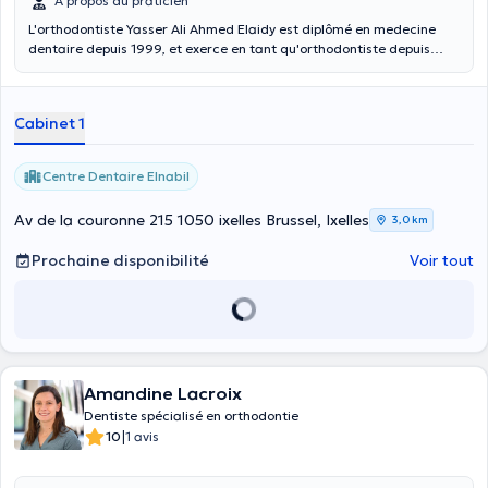
À propos du praticien
L'orthodontiste Yasser Ali Ahmed Elaidy est diplômé en medecine
dentaire depuis 1999, et exerce en tant qu'orthodontiste depuis
2015. Il vous reçoit au Centre de Médecine Spécialisée de Forest,
situé Place Saint-Denis 33, à Forest les lundis de 10 heures à 12
heures, et les vendredis de 9 heures à 14 heures. Langues parlées :
Cabinet 1
arabe, anglais, roumain et un peu de français.
Centre Dentaire Elnabil
Av de la couronne 215 1050 ixelles Brussel, Ixelles
3,0 km
Prochaine disponibilité
Voir tout
Amandine Lacroix
Dentiste spécialisé en orthodontie
|
10
1 avis