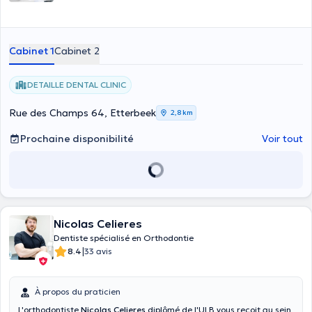
Cabinet 1
Cabinet 2
DETAILLE DENTAL CLINIC
Rue des Champs 64, Etterbeek
2,8 km
Prochaine disponibilité
Voir tout
Nicolas Celieres
Dentiste spécialisé en Orthodontie
|
8.4
33 avis
À propos du praticien
L'orthodontiste
Nicolas Celieres
diplômé de l'ULB vous reçoit au sein