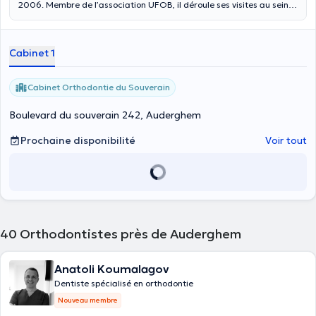
2006. Membre de l’association UFOB, il déroule ses visites au sein
du centre médical Araucaria situé à Bruxelles. Il s’exprime
couramment en français, en anglais, en arabe et en langue
roumaine.
Cabinet 1
Cabinet Orthodontie du Souverain
Boulevard du souverain 242, Auderghem
Prochaine disponibilité
Voir tout
40
Orthodontistes près de Auderghem
Anatoli Koumalagov
Dentiste spécialisé en orthodontie
Nouveau membre