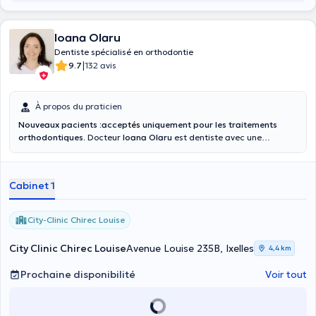
Ioana Olaru
Dentiste spécialisé en orthodontie
|
9.7
132 avis
À propos du praticien
Nouveaux pacients :accept
és
uniquement pour les traitements
orthodontiques
. Docteur
Ioana Olaru
est dentiste avec une
expérience de 30 ans . Elle pratique la dentisterie générale et aussi
orthodontie. Madame Olaru se réjouit de vous recevoir dans son
cabinet City Clinic CHIREC, Avenue Louise 235b. La prise de rendez-
Cabinet 1
vous est également disponible avec le docteur Olaru par téléphone.
City-Clinic Chirec Louise
City Clinic Chirec Louise
Avenue Louise 235B, Ixelles
4,4 km
Prochaine disponibilité
Voir tout