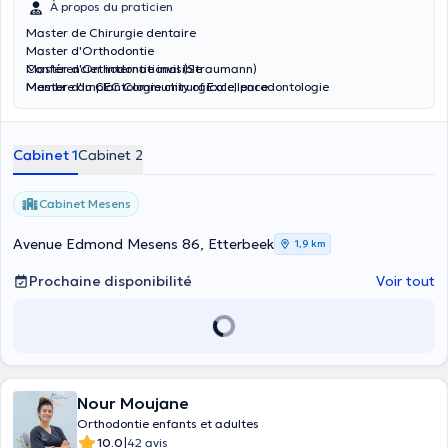
À propos du praticien
Master de Chirurgie dentaire
Master d'Orthodontie
Master d'Orthodontie invisible
Conférencier international (Straumann)
Master d'Implantologie chirurgicale, parodontologie
Membre du CEC Community of Excellence
Inscrit au Tableau de l'Ordre des Chirurgiens Dentistes en France
inscrit au Collège Médical du Grand Duché du Luxembourg
Cabinet 1
Cabinet 2
Cabinet Mesens
Avenue Edmond Mesens 86, Etterbeek
1,9 km
Prochaine disponibilité
Voir tout
Nour Moujane
Orthodontie enfants et adultes
|
10.0
42 avis