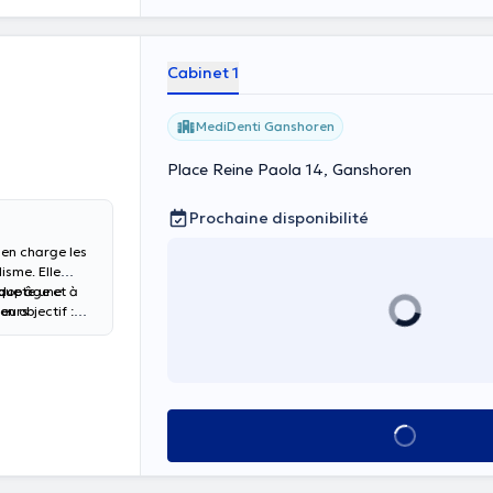
Cabinet 1
MediDenti Ganshoren
Place Reine Paola 14, Ganshoren
Prochaine disponibilité
 en charge les
isme. Elle
que âge et à
adopte une
neurs
n objectif :
ant expertise
Voir tout