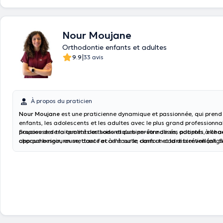
Nour Moujane
Orthodontie enfants et adultes
|
9.9
33 avis
À propos du praticien
Nour Moujane
est une praticienne dynamique et passionnée, qui prend
enfants, les adolescents et les adultes avec le plus grand professionnal
propose des traitements orthodontiques personnalisés, adaptés à cha
Soucieuse de la qualité des soins et du bien-être de ses patients, elle 
chaque besoin, en mettant l’accent sur le confort et la discrétion (alig
approche rigoureuse, douce et à l’écoute, dans un cadre bienveillant. So
transparents, appareils esthétiques, techniques modernes).
offrir à chacun un traitement efficace et un sourire harmonieux, en alli
médicale et accompagnement humain.