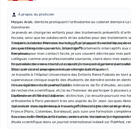
À propos du praticien
Maiyas Arab
, dentiste pratiquant l’orthodontie au cabinet dentaire La
Ganshoren.
Je prends en charge les enfants pour des traitements préventifs d’ort
faciale, ainsi que les adolescents et les adultes pour des traitements 
complets, réalisés avec des multi-bagues (plaquettes métalliques ou 
Titulaire du statut
Platinum
Invisalign®️, je dispose d’une solide expéri
des gouttières transparentes (Invisalign®️).
prise en charge de cas variés, allant des traitements interceptifs aux 
complexes.
Reconnue pour mon contact facile, je suis souvent décrite par mes pati
collègues comme une professionnelle souriante, claire dans mes explic
minutieuse dans mon travail, des qualités auxquelles je tiens particuli
En parallèle de mon activité en cabinet, j’interviens également en salle
d’assurer un accompagnement personnalisé et rassurant.
(bloc opératoire) pour des prises en charge spécifiques.
Je travaille à l’Hôpital Universitaire des Enfants Reine Fabiola en tant 
superviseuse clinique auprès des étudiants de dernière année en denti
l’Université libre de Bruxelles (ULB).
Je suis également co-promotrice de mémoires de fin d’études, encadra
de recherche scientifique, et j’ai eu l’honneur de participer à plusieurs 
soutenance en tant qu’experte.
Diplômée en 2016 de l’ULB avec distinction, j’ai ensuite poursuivi ma f
orthodontie à Paris pendant trois ans auprès du Dr Jean-Jacques Akni
spécialiser dans la technique Invisalign®️ (Student Master of Aligners 
J’ai enrichi mon expérience à travers plusieurs stages cliniques en Belg
France (Paris, Colombes, Bordeaux), puis suivi une formation complém
ans avec le Dr Phillips à Bruxelles, axée sur les traitements interceptifs e
Soucieuse de contribuer à l’avancement de la discipline, j’ai également
étude scientifique dans un journal international indexé sur PubMed, ren
entre recherche et pratique clinique.