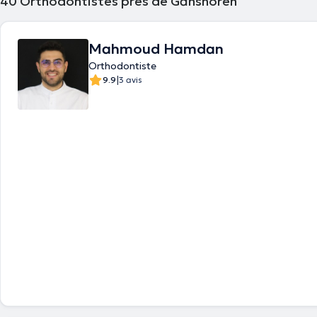
40
Orthodontistes près de Ganshoren
Mahmoud Hamdan
Orthodontiste
|
9.9
3 avis