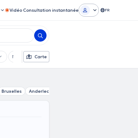
r
Vidéo Consultation instantanée
FR
Moyens de paiement
Carte
Filtres supplémentaires
Bruxelles
Anderlecht
Schaerbeek
Saint-Josse-Ten-N