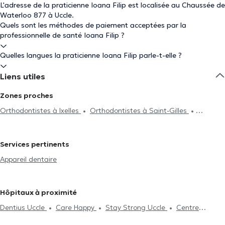
L'adresse de la praticienne Ioana Filip est localisée au Chaussée de
Waterloo 877 à Uccle.
Quels sont les méthodes de paiement acceptées par la
professionnelle de santé Ioana Filip ?
Quelles langues la praticienne Ioana Filip parle-t-elle ?
Liens utiles
Zones proches
Orthodontistes à Ixelles
Orthodontistes à Saint-Gilles
Orthodontistes à Etterbeek
Orthodontistes à Bruxelles
Orthodontistes à Auderghem
Orthodontistes à Woluwe-Saint-
Services pertinents
Pierre
Orthodontistes à Saint-Josse-Ten-Noode
Appareil dentaire
Orthodontistes à Anderlecht
Orthodontistes à Woluwe-Saint-
Lambert
Orthodontistes à Schaerbeek
Orthodontistes à
Rhode-Saint-Genèse
Orthodontistes à Molenbeek-Saint-Jean
Hôpitaux à proximité
Orthodontistes à Berchem-Sainte-Agathe
Orthodontistes à
Dentius Uccle
Care Happy
Stay Strong Uccle
Centre
Ganshoren
Orthodontistes à Laeken
Orthodontistes à Jette
Mimosa Uccle Churchill
Cabinet KineClub
Cabinet Pifferi