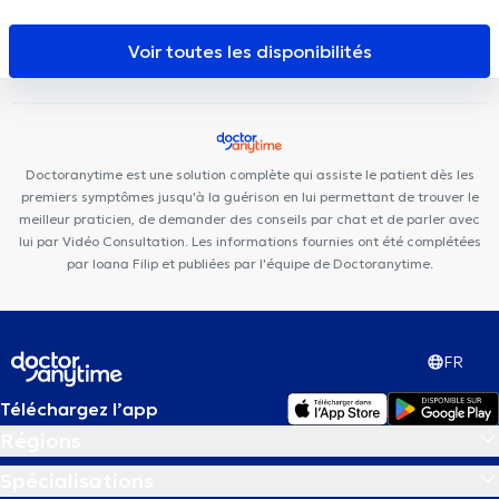
Orthodontistes à Sterrebeek
Orthodontistes à La Hulpe
Centre Médical De Fré
Brussels Skin Center - Uccle
Building
Orthodontistes à Zaventem
Orthodontistes à Braine-L'Alleud
Smiles
Audition Confort
Centre Médical Churchill
Medical
Voir toutes les disponibilités
Corner
Cabinet Dentaire Ouistity Uccle
Aspera Medical Center
Centre Médical Bascule
Clinique MyTooth
Bascule Santé
Clinique médico dentaire d’Uccle
Topaz Dental Clinic
ALC
Dental
Doctoranytime est une solution complète qui assiste le patient dès les
premiers symptômes jusqu'à la guérison en lui permettant de trouver le
meilleur praticien, de demander des conseils par chat et de parler avec
lui par Vidéo Consultation. Les informations fournies ont été complétées
par Ioana Filip et publiées par l'équipe de Doctoranytime.
FR
Téléchargez l’app
Régions
Spécialisations