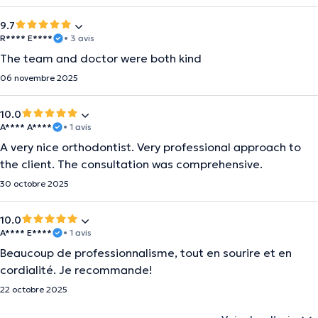
9.7
R**** E****
• 3 avis
The team and doctor were both kind
06 novembre 2025
10.0
A**** A****
• 1 avis
A very nice orthodontist. Very professional approach to
the client. The consultation was comprehensive.
30 octobre 2025
10.0
A**** E****
• 1 avis
Beaucoup de professionnalisme, tout en sourire et en
cordialité. Je recommande!
22 octobre 2025