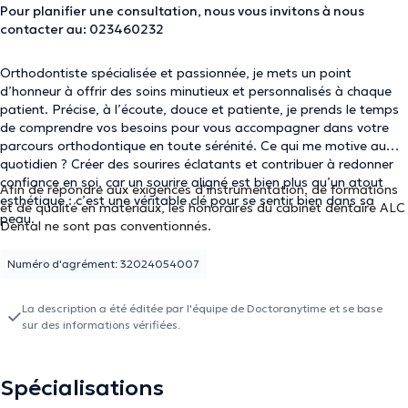
Pour planifier une consultation, nous vous invitons à nous
contacter au: 023460232
Orthodontiste spécialisée et passionnée, je mets un point
d’honneur à offrir des soins minutieux et personnalisés à chaque
patient. Précise, à l’écoute, douce et patiente, je prends le temps
de comprendre vos besoins pour vous accompagner dans votre
parcours orthodontique en toute sérénité. Ce qui me motive au
quotidien ? Créer des sourires éclatants et contribuer à redonner
confiance en soi, car un sourire aligné est bien plus qu’un atout
Afin de répondre aux exigences d’instrumentation, de formations
esthétique : c’est une véritable clé pour se sentir bien dans sa
et de qualité en matériaux, les honoraires du cabinet dentaire ALC
peau.
Dental ne sont pas conventionnés.
Numéro d'agrément: 32024054007
La description a été éditée par l'équipe de Doctoranytime et se base
sur des informations vérifiées.
Spécialisations