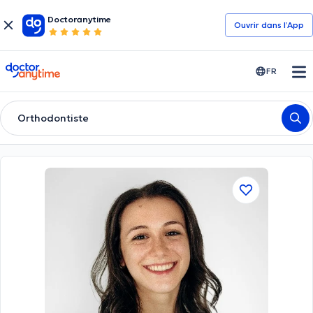
Doctoranytime
Ouvrir dans l’App
doctoranytime
FR
Orthodontiste