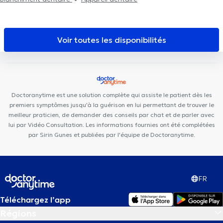
dentaire Dziubek
Centre Médical Rond Point
Centre Odeis
Cabinet Pifferi
Cabinet Messidor
Cabinet KineClub
Work For
It
Cabinet Médical MEDIHERINCKX
Voir toutes les disponibilités
Doctoranytime est une solution complète qui assiste le patient dès les
premiers symptômes jusqu'à la guérison en lui permettant de trouver le
meilleur praticien, de demander des conseils par chat et de parler avec
lui par Vidéo Consultation. Les informations fournies ont été complétées
par Sirin Gunes et publiées par l'équipe de Doctoranytime.
FR
Téléchargez l’app
Régions