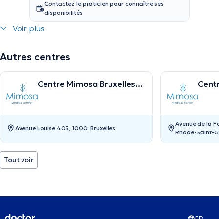
Contactez le praticien pour connaître ses
disponibilités
Voir plus
Autres centres
Centre Mimosa Bruxelles
Cent
Louise
Sain
Avenue de la F
Avenue Louise 405, 1000, Bruxelles
Rhode-Saint-G
Tout voir
FR