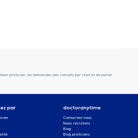
lleur praticien, de demander des conseils par chat et de parler
ez par
doctoranytime
icien
Contactez-nous
Nous recrutons
Blog
santé
Blog praticiens