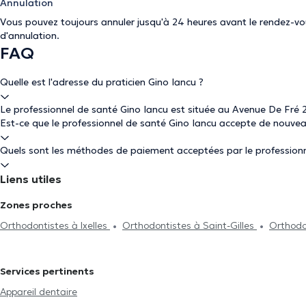
Annulation
Vous pouvez toujours annuler jusqu'à 24 heures avant le rendez-vous
d'annulation
.
FAQ
Quelle est l'adresse du praticien Gino Iancu ?
Le professionnel de santé Gino Iancu est située au Avenue De Fré 2
Est-ce que le professionnel de santé Gino Iancu accepte de nouvea
Quels sont les méthodes de paiement acceptées par le professionn
Liens utiles
Zones proches
Orthodontistes à Ixelles
Orthodontistes à Saint-Gilles
Orthodo
Orthodontistes à Auderghem
Orthodontistes à Anderlecht
Or
Woluwe-Saint-Pierre
Orthodontistes à Rhode-Saint-Genèse
O
Services pertinents
Schaerbeek
Orthodontistes à Molenbeek-Saint-Jean
Orthodon
Appareil dentaire
Ganshoren
Orthodontistes à Laeken
Orthodontistes à Jette