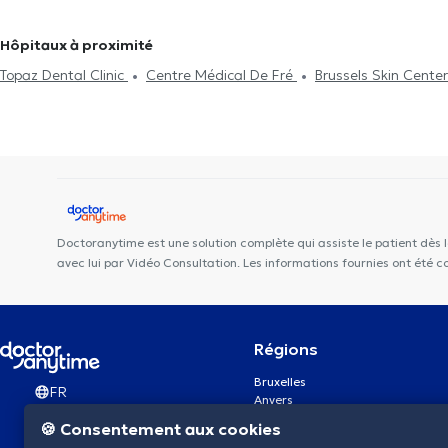
Orthodontistes à Braine-L'Alleud
Orthodontistes à Zaventem
Hôpitaux à proximité
Topaz Dental Clinic
Centre Médical De Fré
Brussels Skin Center
Dentius Uccle
Cabinet Pifferi
ALC Dental
Ajra Clinic
Aud
Médical Churchill
Cabinet KineClub
Centre Lumini
Centre Ve
Carsoel
Doctoranytime est une solution complète qui assiste le patient dès 
avec lui par Vidéo Consultation. Les informations fournies ont été 
Régions
Bruxelles
FR
Anvers
Gand
🍪 Consentement aux cookies
Charleroi