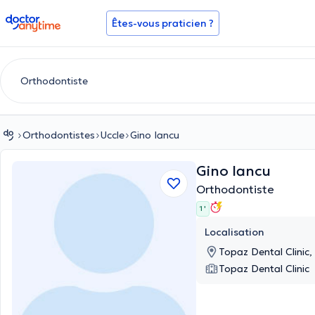
doctoranytime
Êtes-vous praticien ?
Orthodontistes
Uccle
Gino Iancu
Gino Iancu
Orthodontiste
1 '
Localisation
Topaz Dental Clinic,
Topaz Dental Clinic