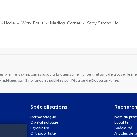
 - Uccle
Work For It
Medical Corner
Stay Strong Uccle
ition Confort
Care Happy
Building Smiles
Centre
lia
Brussels medelite
Clinique Churchill
Cabinet
les premiers symptômes jusqu'à la guérison en lui permettant de trouver le mei
complétées par Gino Iancu et publiées par l'équipe de Doctoranytime.
Spécialisations
Recherch
Dermatologue
Nom du prat
Ophtalmologue
Localité
Psychiatre
Spécialité
Orthodontiste
Articles de 