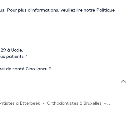
. Pour plus d'informations, veuillez lire notre
Politique
29 à Uccle.
ux patients ?
el de santé Gino Iancu ?
ntistes à Etterbeek
Orthodontistes à Bruxelles
thodontistes à Saint-Josse-Ten-Noode
Orthodontistes à
rthodontistes à Woluwe-Saint-Lambert
Orthodontistes à
tistes à Berchem-Sainte-Agathe
Orthodontistes à
Orthodontistes à Sterrebeek
Orthodontistes à La Hulpe