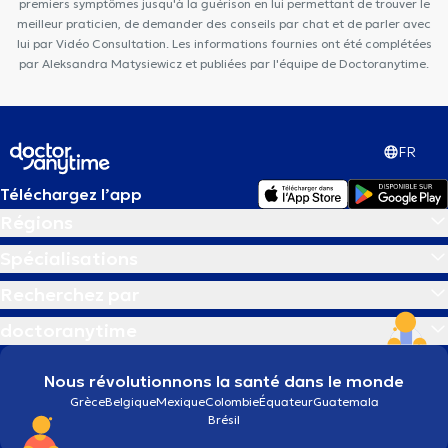
premiers symptômes jusqu'à la guérison en lui permettant de trouver le
meilleur praticien, de demander des conseils par chat et de parler avec
lui par Vidéo Consultation. Les informations fournies ont été complétées
par Aleksandra Matysiewicz et publiées par l'équipe de Doctoranytime.
FR
Téléchargez l’app
Régions
Spécialisations
Recherchez par
doctoranytime
Nous révolutionnons la santé dans le monde
Grèce
Belgique
Mexique
Colombie
Équateur
Guatemala
Brésil