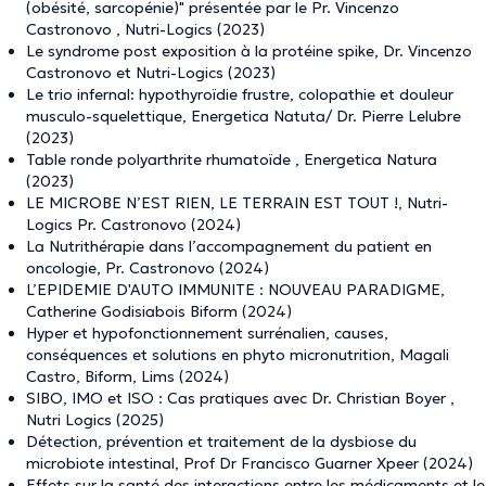
(obésité, sarcopénie)" présentée par le Pr. Vincenzo
Castronovo , Nutri-Logics (2023)
Le syndrome post exposition à la protéine spike, Dr. Vincenzo
Castronovo et Nutri-Logics (2023)
Le trio infernal: hypothyroïdie frustre, colopathie et douleur
musculo-squelettique, Energetica Natuta/ Dr. Pierre Lelubre
(2023)
Table ronde polyarthrite rhumatoïde , Energetica Natura
(2023)
LE MICROBE N’EST RIEN, LE TERRAIN EST TOUT !, Nutri-
Logics Pr. Castronovo (2024)
La Nutrithérapie dans l’accompagnement du patient en
oncologie, Pr. Castronovo (2024)
L’EPIDEMIE D'AUTO IMMUNITE : NOUVEAU PARADIGME,
Catherine Godisiabois Biform (2024)
Hyper et hypofonctionnement surrénalien, causes,
conséquences et solutions en phyto micronutrition, Magali
Castro, Biform, Lims (2024)
SIBO, IMO et ISO : Cas pratiques avec Dr. Christian Boyer ,
Nutri Logics (2025)
Détection, prévention et traitement de la dysbiose du
microbiote intestinal, Prof Dr Francisco Guarner Xpeer (2024)
Effets sur la santé des interactions entre les médicaments et le