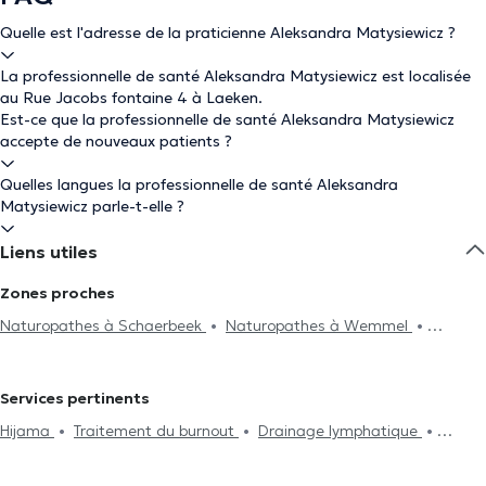
Quelle est l'adresse de la praticienne Aleksandra Matysiewicz ?
La professionnelle de santé Aleksandra Matysiewicz est localisée
au Rue Jacobs fontaine 4 à Laeken.
Est-ce que la professionnelle de santé Aleksandra Matysiewicz
accepte de nouveaux patients ?
Quelles langues la professionnelle de santé Aleksandra
Matysiewicz parle-t-elle ?
Liens utiles
Zones proches
Naturopathes à Schaerbeek
Naturopathes à Wemmel
Naturopathes à Bruxelles
Naturopathes à Woluwe-Saint-
Lambert
Naturopathes à Woluwe-Saint-Pierre
Naturopathes
Services pertinents
à Etterbeek
Naturopathes à Ixelles
Naturopathes à Beersel
Hijama
Traitement du burnout
Drainage lymphatique
Naturopathes à Uccle
Naturopathes à Auderghem
Réflexologie plantaire
Traitement des allergies
Gestion du
stress
Traitement des troubles du sommeil
Traitement de la