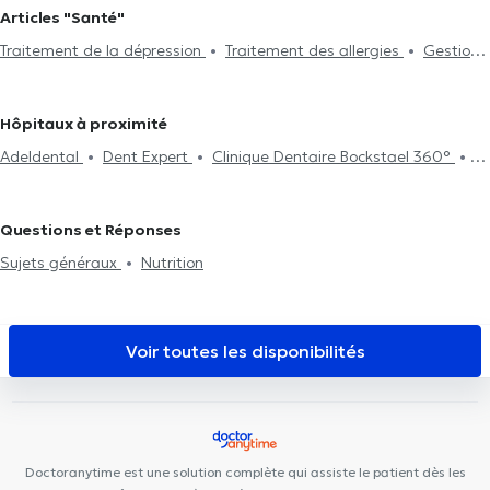
Articles "Santé"
dépression
Conseils diététiques
TDA(H)
Aromathérapie
Traitement de la dépression
Traitement des allergies
Gestion
Fleurs de Bach
Traitement de l'insomnie - troubles du sommeil
du stress
Massage
Massage pour femme enceinte
Reiki
Troubles
digestifs
Hôpitaux à proximité
Adeldental
Dent Expert
Clinique Dentaire Bockstael 360°
Aeternalis
Cabinet privé
Centre médical de Jette
Family
Clinic Jette
Ernest salustraat 16
Centre TheraMove
Centre
Questions et Réponses
de diététique NaturHouse Jette
Cabinet Kinechris
Centre
Sujets généraux
Nutrition
médical Charles Woeste
Polyclinique Médico-Dentaire Belgica
Pars Dental Clinique
Cabinet Dentaire THEODOR
Espace
Médical Laeken
Centre Paramédical 576
Parklane Dental
Voir toutes les disponibilités
Clinic - Tour & Taxis
Centre Medical Fulton
Dental Clinic Tour &
Taxis
Doctoranytime est une solution complète qui assiste le patient dès les