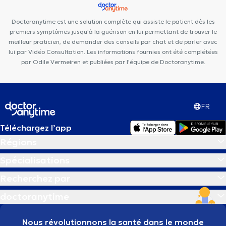
Linsmaux
Institut du poids de Namur
VOCLIdental TEMPLOUX
Centre PsyOs
Centre Movinity
Kiné Spé Gembloux
Des
Doctoranytime est une solution complète qui assiste le patient dès les
Racines à la Vie
premiers symptômes jusqu'à la guérison en lui permettant de trouver le
meilleur praticien, de demander des conseils par chat et de parler avec
lui par Vidéo Consultation. Les informations fournies ont été complétées
par Odile Vermeiren et publiées par l'équipe de Doctoranytime.
FR
Téléchargez l’app
Régions
Spécialisations
Recherchez par
doctoranytime
Nous révolutionnons la santé dans le monde