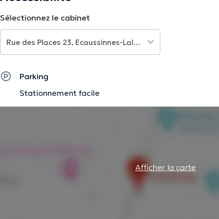
ou en allemand.
Sélectionnez le cabinet
La description a été éditée par l'équipe de Doctoranytime et se base sur des i
Parking
Stationnement facile
Afficher la carte