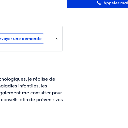
Appeler ma
nvoyer une demande
hologiques, je réalise de
aladies infantiles, les
également me consulter pour
conseils afin de prévenir vos
Strens" situé à la rue des
 mardi dans l’après-midi, le
orme une équipe avec le Dr
s, en anglais, en néerlandais