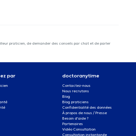
lleur praticien, de demander des conseils par chat et de parler
ez par
doctoranytime
icien
Contactez-nous
Nous recrutons
Blog
santé
Blog praticiens
nté
Confidentialité des données
À propos de nous / Presse
Besoin d'aide ?
Partenaires
Vidéo Consultation
Consultation instantanée