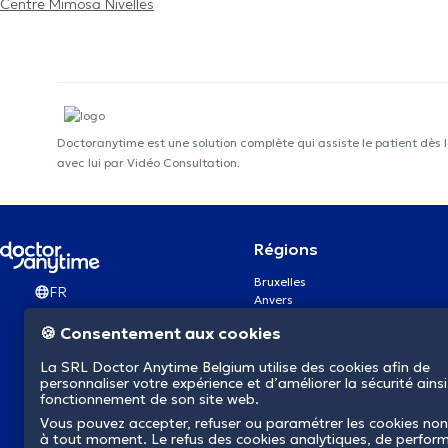
Centre Mimosa Nivelles
Doctoranytime est une solution complète qui assiste le patient dès 
avec lui par Vidéo Consultation.
Régions
Bruxelles
FR
Anvers
Gand
🍪 Consentement aux cookies
Charleroi
Liège
La SRL Doctor Anytime Belgium utilise des cookies afin de
Bruges
personnaliser votre expérience et d’améliorer la sécurité ainsi
Namur
fonctionnement de son site web.
Louvain
Vous pouvez accepter, refuser ou paramétrer les cookies non
Mons
à tout moment. Le refus des cookies analytiques, de perfor
Aalst Flandre-Orientale