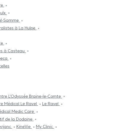
ère
eulx
inal-Samme
alistes à La Hulpe
ze
es à Casteau
becq
elles
ntre L'Odyssée Braine-le-Comte
re Médical Le Ravel
Le Ravel
édical Medic Care
tif de la Dodaine
krjanc
KineVie
My Clinic