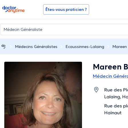
doctoranytime
Êtes-vous praticien ?
Médecins Généralistes
Ecaussinnes-Lalaing
Mareen 
Mareen B
Médecin Général
Rue des Pl
Lalaing, H
Rue des pl
Hainaut