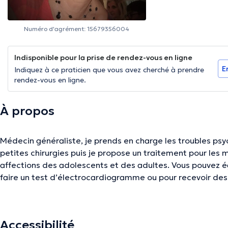
Numéro d'agrément: 15679356004
Indisponible pour la prise de rendez-vous en ligne
E
Indiquez à ce praticien que vous avez cherché à prendre
rendez-vous en ligne.
À propos
Médecin généraliste, je prends en charge les troubles psyc
petites chirurgies puis je propose un traitement pour les m
affections des adolescents et des adultes. Vous pouvez 
faire un test d’électrocardiogramme ou pour recevoir des 
soucis de santé. Je reçois à mon cabinet "Cabinet Brinker-
Places 23, à Écaussinnes, le lundi matin de 8h30 à 10h ; le
mercredi matin et le jeudi dans l’après-midi sur RDV. Je f
Accessibilité
Strens et le Dr Lequeue. Je reçois mes patients en françai