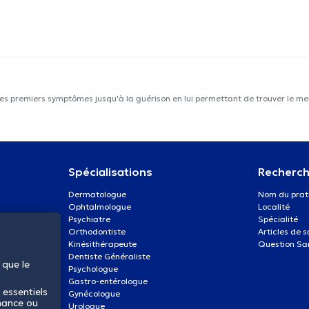
les premiers symptômes jusqu'à la guérison en lui permettant de trouver le mei
Spécialisations
Recherch
Dermatologue
Nom du prat
Ophtalmologue
Localité
Psychiatre
Spécialité
Orthodontiste
Articles de 
Kinésithérapeute
Question Sa
Dentiste Généraliste
 que le
Psychologue
Gastro-entérologue
 essentiels
Gynécologue
mance ou
Urologue