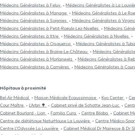
Médecins Généralistes à Feluy
Médecins Généralistes à La Louvi
Médecins Généralistes à Manage
Médecins Généralistes à Le Ro
Médecins Généralistes à Soignies
Médecins Généralistes à Virg
Médecins Généralistes à Petit-Roeulx-Lez-Nivelles
Médecins Génér
Médecins Généralistes à Ittre
Médecins Généralistes à Nivelles
Médecins Généralistes à Oisquercq
Médecins Généralistes à Tubi
Médecins Généralistes à Braine-Le-Château
Médecins Généralist
Médecins Généralistes à Morlanwelz
Médecins Généralistes à Re
Médecins Généralistes à Carnières
Médecins Généralistes à Courc
Hôpitaux à proximité
Bel-Air Médical
Maison Médicale Ecaussinnoise
Kyo Center
Ce
Cour Maître
L'Arbri 🌳
Cabinet privé de Schotte Jean-Luc
Cent
Cabinet Bourlard - Lion
Familia Cura
Centre Biloba
Cabinet M
Centre de diététique NaturHouse La Louvière
Centre Médico-Spor
Centre L'Odyssée La Louvière
Cabinet Médical Dr Mairesse & Dr S