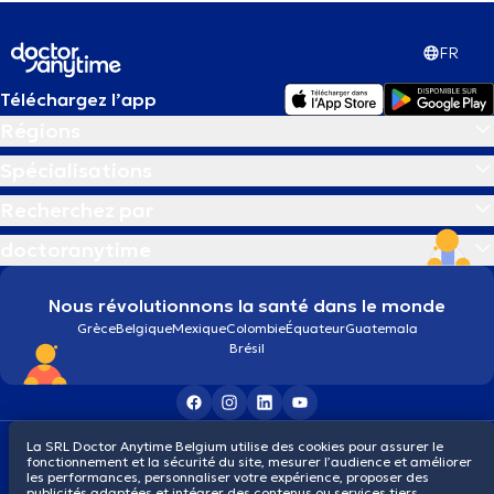
FR
Téléchargez l’app
Régions
Spécialisations
Recherchez par
doctoranytime
Nous révolutionnons la santé dans le monde
Grèce
Belgique
Mexique
Colombie
Équateur
Guatemala
Brésil
Conditions générales
Cookies
Politique de confidentialité
La SRL Doctor Anytime Belgium utilise des cookies pour assurer le
fonctionnement et la sécurité du site, mesurer l’audience et améliorer
© 2026 doctoranytime
les performances, personnaliser votre expérience, proposer des
publicités adaptées et intégrer des contenus ou services tiers.