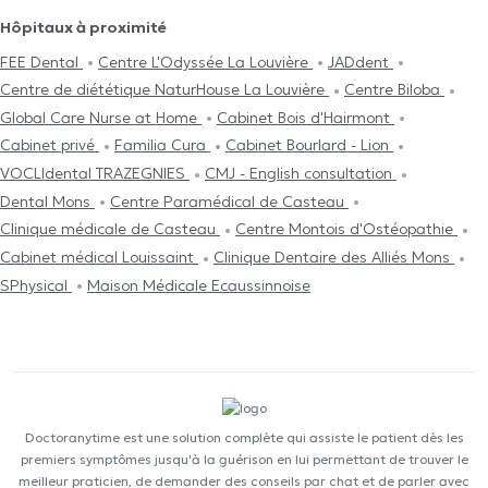
Hôpitaux à proximité
FEE Dental
Centre L'Odyssée La Louvière
JADdent
Centre de diététique NaturHouse La Louvière
Centre Biloba
Global Care Nurse at Home
Cabinet Bois d'Hairmont
Cabinet privé
Familia Cura
Cabinet Bourlard - Lion
VOCLIdental TRAZEGNIES
CMJ - English consultation
Dental Mons
Centre Paramédical de Casteau
Clinique médicale de Casteau
Centre Μontois d'Ostéopathie
Cabinet médical Louissaint
Clinique Dentaire des Alliés Mons
SPhysical
Maison Médicale Ecaussinnoise
Doctoranytime est une solution complète qui assiste le patient dès les
premiers symptômes jusqu'à la guérison en lui permettant de trouver le
meilleur praticien, de demander des conseils par chat et de parler avec