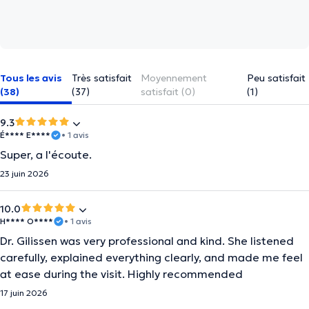
Tous les avis
Très satisfait
Moyennement
Peu satisfait
(38)
(37)
satisfait (0)
(1)
9.3
É**** E****
• 1 avis
Super, a l'écoute.
23 juin 2026
10.0
H**** O****
• 1 avis
Dr. Gilissen was very professional and kind. She listened
carefully, explained everything clearly, and made me feel
at ease during the visit. Highly recommended
17 juin 2026