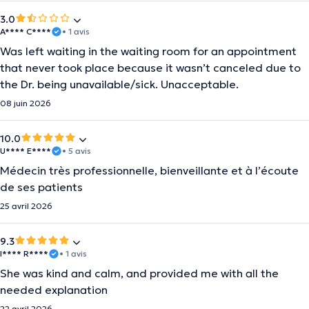
3.0
A**** C****
• 1 avis
Was left waiting in the waiting room for an appointment
that never took place because it wasn’t canceled due to
the Dr. being unavailable/sick. Unacceptable.
08 juin 2026
10.0
U**** E****
• 5 avis
Médecin très professionnelle, bienveillante et à l’écoute
de ses patients
25 avril 2026
9.3
I**** R****
• 1 avis
She was kind and calm, and provided me with all the
needed explanation
22 avril 2026