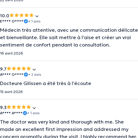
10.0
E**** O****
• 1 avis
Médecin très attentive, avec une communication délicate
et bienveillante. Elle sait mettre à l’aise et créer un vrai
sentiment de confort pendant la consultation.
16 avril 2026
9.7
A**** O****
• 2 avis
Docteure Gilissen a été très à l’écoute
15 avril 2026
9.3
A**** A****
• 1 avis
The doctor was very kind and thorough with me. She
made an excellent first impression and addressed my
concern promptly during the visit. I highly recommend her.