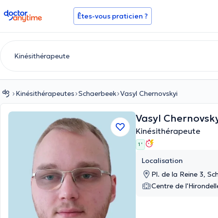
doctoranytime
Êtes-vous praticien ?
Kinésithérapeutes
Schaerbeek
Vasyl Chernovskyi
Vasyl Chernovsk
Kinésithérapeute
1 '
Localisation
Pl. de la Reine 3, S
Centre de l'Hirondel