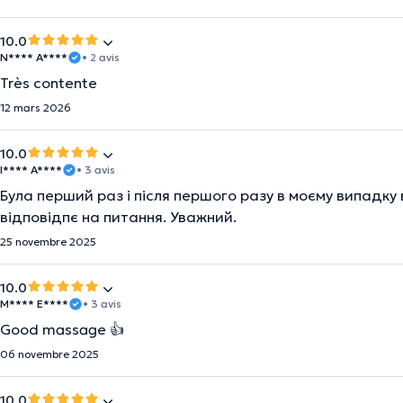
10.0
N**** A****
• 2 avis
Très contente
12 mars 2026
10.0
I**** A****
• 3 avis
Була перший раз і після першого разу в моєму випадку 
відповідпє на питання. Уважний.
25 novembre 2025
10.0
M**** E****
• 3 avis
Good massage 👍
06 novembre 2025
10.0