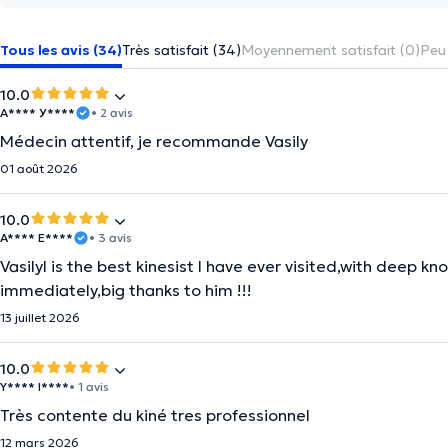
Tous les avis (34)
Très satisfait (34)
Moyennement satisfait (0)
Peu 
10.0
А**** У****
• 2 avis
Médecin attentif, je recommande Vasily
01 août 2026
10.0
A**** E****
• 3 avis
Vasilyl is the best kinesist I have ever visited,with deep 
immediately,big thanks to him !!!
13 juillet 2026
10.0
Y**** I****
• 1 avis
Très contente du kiné tres professionnel
12 mars 2026