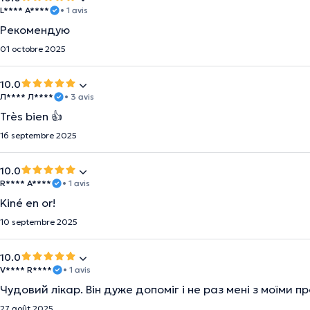
L**** A****
• 1 avis
Рекомендую
01 octobre 2025
10.0
Л**** Л****
• 3 avis
Très bien 👍
16 septembre 2025
10.0
R**** A****
• 1 avis
Kiné en or!
10 septembre 2025
10.0
V**** R****
• 1 avis
Чудовий лікар. Він дуже допоміг і не раз мені з моїми 
27 août 2025