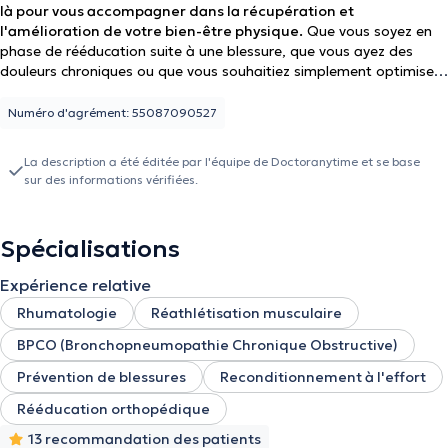
là pour vous accompagner dans la récupération et
l'amélioration de votre bien-être physique.
Que vous soyez en
phase de rééducation suite à une blessure, que vous ayez des
douleurs chroniques ou que vous souhaitiez simplement optimiser
votre condition physique, je m'engage à proposer des soins
adaptés à vos besoins.
j'apporte une expertise particulière
Numéro d'agrément: 55087090527
dans la prise en charge des coureurs à pied et des pathologies
du membre inférieur.
Mon objectif est d'accompagner chaque
La description a été éditée par l'équipe de Doctoranytime et se base
patient dans une récupération optimale, en tenant compte des
sur des informations vérifiées.
besoins spécifiques des sportifs et de toute personne cherchant à
améliorer sa mobilité.
Spécialisations
Expérience relative
Rhumatologie
Réathlétisation musculaire
BPCO (Bronchopneumopathie Chronique Obstructive)
Prévention de blessures
Reconditionnement à l'effort
Rééducation orthopédique
13 recommandation des patients