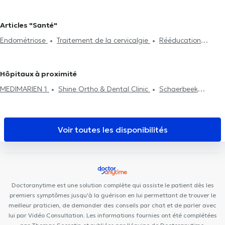
d'acupuncture
Hijama
Traitement du burnout
Drainage
Kinésithérapeutes à Woluwe-Saint-Pierre
Kinésithérapeutes à
lymphatique
Traitement de la lombalgie
Traitement de la
Enghien
Kinésithérapeutes à Lessines
Kinésithérapeutes à
Articles "Santé"
cervicalgie
Réflexologie plantaire
Rééducation périnéale
Lasne
Kinésithérapeutes à Braine-Le-Château
Endométriose
Traitement de la cervicalgie
Rééducation
Rééducation respiratoire
Rééducation abdominale
Post-
Kinésithérapeutes à Andenne
Kinésithérapeutes à Bra
périnéale
Traitement de la scoliose
opération
Traitement de hernies
Traitement des cicatrices
Kinésithérapeutes à Saint-Gilles
Kinésithérapeutes à Laeken
Crochetage
Problème de dos
Visite à domicile
Rééducation
Kinésithérapeutes à Molenbeek-Saint-Jean
Kinésithérapeutes à
Hôpitaux à proximité
Traitement des blessures sportives
Rhode-Saint-Genèse
MEDIMARIEN 1
Shine Ortho & Dental Clinic
Schaerbeek
Cabinet Vanneste
Centre Plasky
Domus Feminae
Centre
Mimosa Plasky
CP93
The Space Dental
Osteoplasky
European Medical Center
MediSina Schaarbeek
Michel-Ange
Voir toutes les disponibilités
Center
Centre Oxyzen
NMI Santé Saint-Josse
Kiné - Ostéo
Schuman
KAM Dentaire Saint-Josse
Centre Médical Psymed
PsychoLudo
RegenGo
Maison médicale Avicenne
Doctoranytime est une solution complète qui assiste le patient dès les
premiers symptômes jusqu'à la guérison en lui permettant de trouver le
meilleur praticien, de demander des conseils par chat et de parler avec
lui par Vidéo Consultation. Les informations fournies ont été complétées