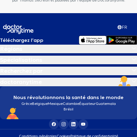
par Thomas Secretin et publiées par l'équipe de Doctoranytime.
FR
Téléchargez l’app
Régions
Spécialisations
Recherchez par
doctoranytime
Nous révolutionnons la santé dans le monde
Grèce
Belgique
Mexique
Colombie
Équateur
Guatemala
Brésil
Conditions générales
Cookies
Politique de confidentialité