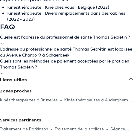
Kinésithérapeute , Kiné chez vous , Belgique (2022)
Kinésithérapeute , Divers remplacements dans des cabines
(2022 - 2023)
FAQ
Quelle est l'adresse du professionnel de santé Thomas Secrétin ?
L'adresse du professionnel de santé Thomas Secrétin est localisée
au Avenue Charbo 9 à Schaerbeek.
Quels sont les méthodes de paiement acceptées par le praticien
Thomas Secrétin ?
Liens utiles
Zones proches
Kinésithérapeutes à Bruxelles
Kinésithérapeutes à Auderghem
Kinésithérapeutes à Saint-Josse-Ten-Noode
Kinésithérapeutes à
Etterbeek
Kinésithérapeutes à Ixelles
Kinésithérapeutes à
Services pertinents
Nivelles
Kinésithérapeutes à Woluwe-Saint-Lambert
Traitement de Parkinson
Traitement de la scoliose
Séance
Kinésithérapeutes à Uccle
Kinésithérapeutes à Evere