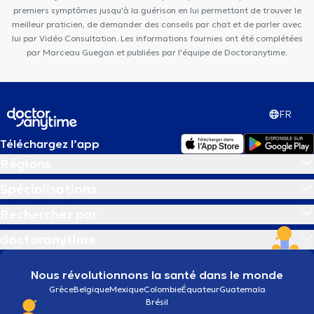
premiers symptômes jusqu'à la guérison en lui permettant de trouver le
meilleur praticien, de demander des conseils par chat et de parler avec
lui par Vidéo Consultation. Les informations fournies ont été complétées
par Marceau Guegan et publiées par l'équipe de Doctoranytime.
FR
Téléchargez l’app
Régions
Spécialisations
Recherchez par
doctoranytime
Nous révolutionnons la santé dans le monde
Grèce
Belgique
Mexique
Colombie
Équateur
Guatemala
Brésil