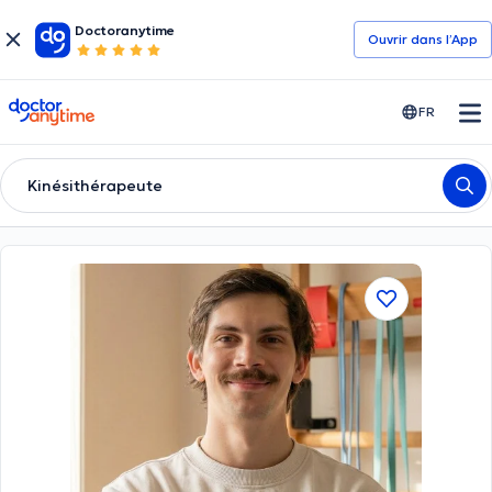
Doctoranytime
Ouvrir dans l’App
doctoranytime
FR
Kinésithérapeute