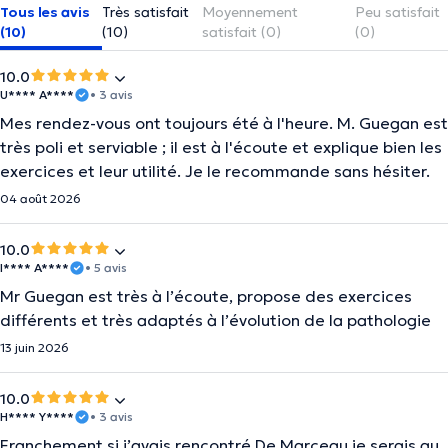
Tous les avis
Très satisfait
Moyennement
Peu satisfait
(10)
(10)
satisfait (0)
(0)
10.0
U**** A****
• 3 avis
Mes rendez-vous ont toujours été à l'heure. M. Guegan est
très poli et serviable ; il est à l'écoute et explique bien les
exercices et leur utilité. Je le recommande sans hésiter.
04 août 2026
10.0
I**** A****
• 5 avis
Mr Guegan est très à l’écoute, propose des exercices
différents et très adaptés à l’évolution de la pathologie
13 juin 2026
10.0
H**** Y****
• 3 avis
Franchement si j’avais rencontré De Marceau je serais au