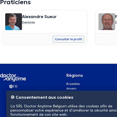
Praticiens
Alexandre Sueur
Dentiste
D
Consulter le profil
Régions
Bruxelles
FR
Anvers
Gand
🍪 Consentement aux cookies
Charleroi
Liège
La SRL Doctor Anytime Belgium utilise des cookies afin de
Bruges
personnaliser votre expérience et d’améliorer la sécurité ainsi
Namur
fonctionnement de son site web.
Louvain