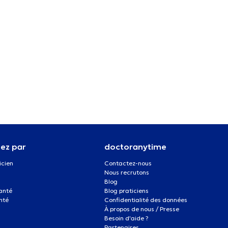
ez par
doctoranytime
icien
Contactez-nous
Nous recrutons
Blog
santé
Blog praticiens
nté
Confidentialité des données
À propos de nous / Presse
Besoin d'aide ?
Partenaires