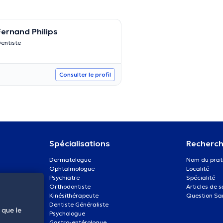
Fernand Philips
entiste
Consulter le profil
Spécialisations
Recherch
Dermatologue
Nom du prat
Ophtalmologue
Localité
Psychiatre
Spécialité
Orthodontiste
Articles de 
Kinésithérapeute
Question Sa
Dentiste Généraliste
 que le
Psychologue
Gastro-entérologue