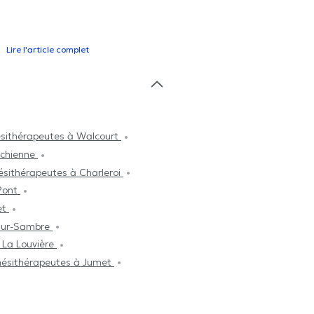
Lire l'article complet
ésithérapeutes à Walcourt
rchienne
ésithérapeutes à Charleroi
-Pont
et
-Sur-Sambre
 La Louvière
nésithérapeutes à Jumet