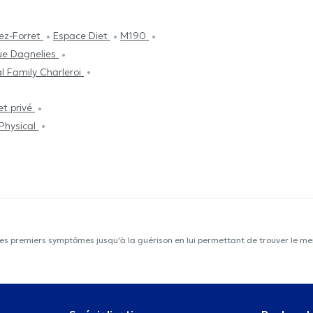
ez-Forret
Espace Diet
M190
ue Dagnelies
l Family Charleroi
et privé
Physical
les premiers symptômes jusqu'à la guérison en lui permettant de trouver le mei