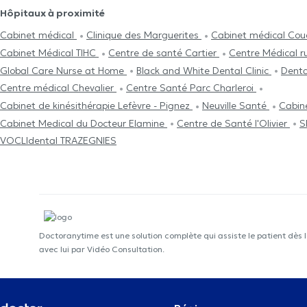
Hôpitaux à proximité
Cabinet médical
Clinique des Marguerites
Cabinet médical Cou
Cabinet Médical TIHC
Centre de santé Cartier
Centre Médical r
Global Care Nurse at Home
Black and White Dental Clinic
Denta
Centre médical Chevalier
Centre Santé Parc Charleroi
Cabinet de kinésithérapie Lefèvre - Pignez
Neuville Santé
Cabin
Cabinet Medical du Docteur Elamine
Centre de Santé l'Olivier
S
VOCLIdental TRAZEGNIES
Doctoranytime est une solution complète qui assiste le patient dès 
avec lui par Vidéo Consultation.