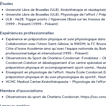
Études
Université Libre de Bruxelles (ULB), Kinésithérapie et réadaptat
Université Libre de Bruxelles (ULB), Physiologie de l’effort / Pr
ULB - He2B, Trigger points / Hyperoxie (Basé sur les travaux d
(1999 - Présent) (1999 - Présent)
Expériences professionnelles
Expérience en préparation physique et suivi physiologique dans l
Collaboration avec l’Union Saint-Gilloise, le RWDM, le FC Brusse
Côte d’Ivoire Académie ainsi qu’avec l’équipe nationale du Bur
professionnel belge et international (1995 - Présent)
Observatoire du Sport de Charleroi-Condorcet :Fondateur – O
Condorcet.Création et développement d’un centre spécialisé en 
préparation physique et accompagnement sport-santé., Haute 
Enseignant en physiologie de l’effort. Haute École Condorcet.En
préparation physique et du suivi physiologique du sportif., Hau
HCMC Medical Center.Kinésithérapeute – Physiologie de l’effort
Membre d'associations
Observatoire du sport de Charleroi Condorcet, https://osc.cond
Langues parlées