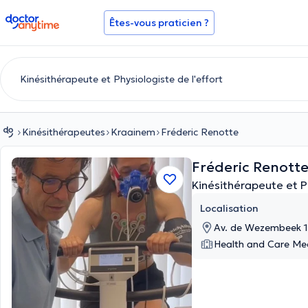
doctoranytime
Êtes-vous praticien ?
Kinésithérapeutes
Kraainem
Fréderic Renotte
Fréderic Renott
Kinésithérapeute et Ph
Localisation
Av. de Wezembeek 
Health and Care Med