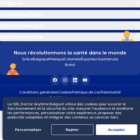
Régions
Spécialisations
Recherchez par
doctoranytime
Nous révolutionnons la santé dans le monde
Grèce
Belgique
Mexique
Colombie
Équateur
Guatemala
Brésil
Conditions générales
Cookies
Politique de confidentialité
© 2026 doctoranytime
La SRL Doctor Anytime Belgium utilise des cookies pour assurer le
fonctionnement et la sécurité du site, mesurer l’audience et améliorer
les performances, personnaliser votre expérience, proposer des
publicités adaptées et intégrer des contenus ou services tiers.
Personnaliser
Rejeter
Αccepter