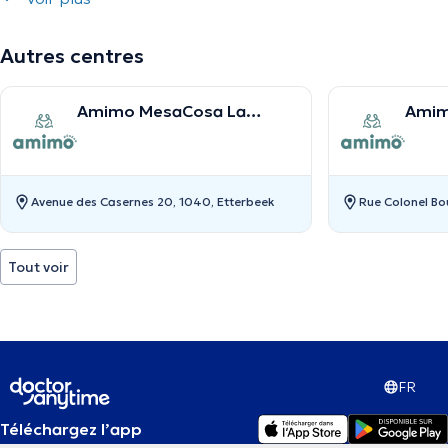
Autres centres
Amimo MesaCosa La
Amim
Chasse
Bour
Avenue des Casernes 20, 1040, Etterbeek
Rue Colonel Bou
Tout voir
FR
Téléchargez l’app