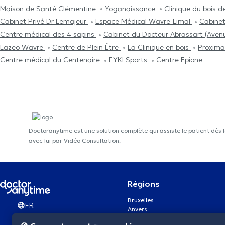
Maison de Santé Clémentine
Yoganaissance
Clinique du bois d
Cabinet Privé Dr Lemajeur
Espace Médical Wavre-Limal
Cabinet
Centre médical des 4 sapins
Cabinet du Docteur Abrassart (Ave
Lazeo Wavre
Centre de Plein Être
La Clinique en bois
Proxim
Centre médical du Centenaire
FYKI Sports
Centre Epione
Doctoranytime est une solution complète qui assiste le patient dès 
avec lui par Vidéo Consultation.
Régions
Bruxelles
FR
Anvers
Gand