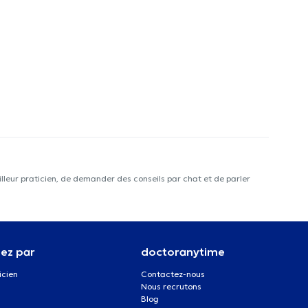
lleur praticien, de demander des conseils par chat et de parler
ez par
doctoranytime
icien
Contactez-nous
Nous recrutons
Blog