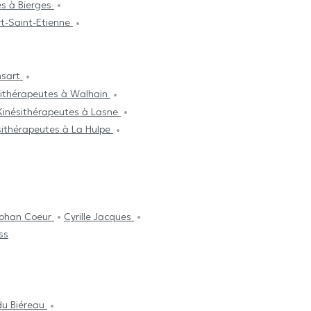
es à Bierges
rt-Saint-Etienne
nsart
sithérapeutes à Walhain
Kinésithérapeutes à Lasne
sithérapeutes à La Hulpe
ohan Coeur
Cyrille Jacques
ss
du Biéreau