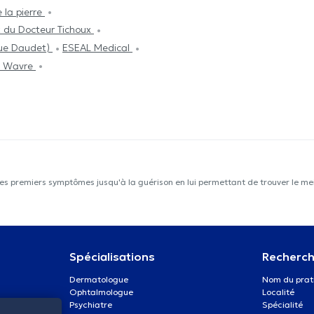
e la pierre
 du Docteur Tichoux
nue Daudet)
ESEAL Medical
a Wavre
les premiers symptômes jusqu'à la guérison en lui permettant de trouver le mei
Spécialisations
Recherch
Dermatologue
Nom du prat
Ophtalmologue
Localité
Psychiatre
Spécialité