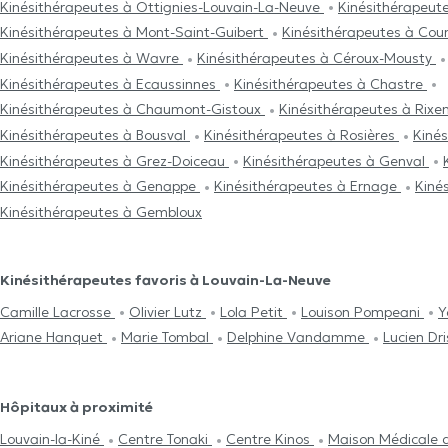
Kinésithérapeutes à Ottignies-Louvain-La-Neuve
Kinésithérapeut
Kinésithérapeutes à Mont-Saint-Guibert
Kinésithérapeutes à Cou
Kinésithérapeutes à Wavre
Kinésithérapeutes à Céroux-Mousty
Kinésithérapeutes à Ecaussinnes
Kinésithérapeutes à Chastre
Kinésithérapeutes à Chaumont-Gistoux
Kinésithérapeutes à Rixe
Kinésithérapeutes à Bousval
Kinésithérapeutes à Rosières
Kiné
Kinésithérapeutes à Grez-Doiceau
Kinésithérapeutes à Genval
Kinésithérapeutes à Genappe
Kinésithérapeutes à Ernage
Kiné
Kinésithérapeutes à Gembloux
Kinésithérapeutes favoris à Louvain-La-Neuve
Camille Lacrosse
Olivier Lutz
Lola Petit
Louison Pompeani
Y
Ariane Hanquet
Marie Tombal
Delphine Vandamme
Lucien Dri
Hôpitaux à proximité
Louvain-la-Kiné
Centre Tonaki
Centre Kinos
Maison Médicale 