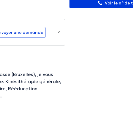
Voir le n° de
nvoyer une demande
sse (Bruxelles), je vous
e: Kinésithérapie générale,
ire, Rééducation
..
e m’occuperai de votre
mesure du possible.