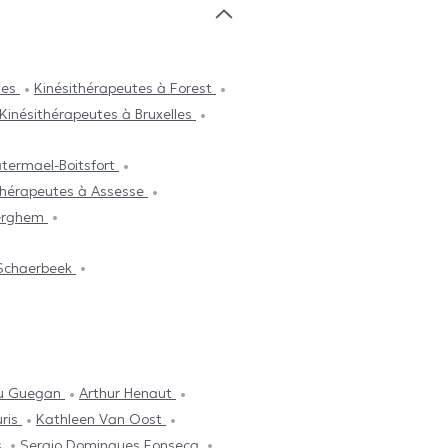
lles
Kinésithérapeutes à Forest
Kinésithérapeutes à Bruxelles
termael-Boitsfort
thérapeutes à Assesse
derghem
 Schaerbeek
u Guegan
Arthur Henaut
uris
Kathleen Van Oost
s
Sergio Domingues Fonseca