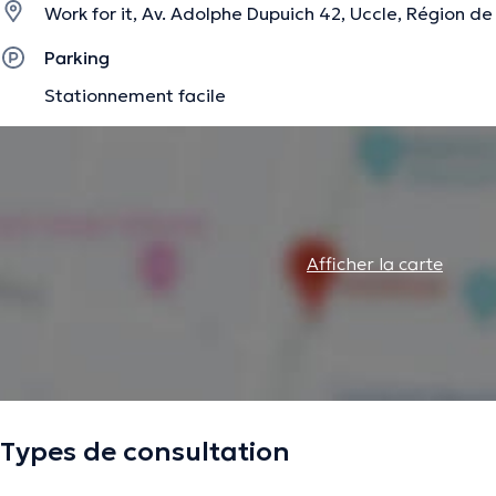
Work for it, Av. Adolphe Dupuich 42, Uccle, Région de
Parking
La description a été éditée par l'équipe de Doctoranytime et se base sur des i
Stationnement facile
Afficher la carte
Types de consultation