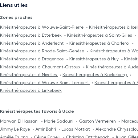
Liens utiles
Zones proches
Kinésithérapeutes à Woluwe-Saint-Pierre
Kinésithérapeutes à Ixe
Kinésithérapeutes à Etterbeek
Kinésithérapeutes à Saint-Gilles
Kinésithérapeutes à Anderlecht
Kinésithérapeutes à Charleroi
Kinésithérapeutes à Rhode-Saint-Genèse
Kinésithérapeutes à Wa
Kinésithérapeutes à Drogenbos
Kinésithérapeutes à Huy
Kinési
Kinésithérapeutes à Chaumont-Gistoux
Kinésithérapeutes à Au
Kinésithérapeutes à Nivelles
Kinésithérapeutes à Koekelberg
Kinésithérapeutes à Woluwe-Saint-Lambert
Kinésithérapeutes à
Kinésithérapeutes à Linkebeek
Kinésithérapeutes favoris à Uccle
Marwan El Hassani
Marie Sadouni
Gaston Vermeiren
Marcea
Jimmy Le Roye
Amir Bahri
Lucas Mottiat
Alexandre Chryssolo
Amélie Truong
Céline Fanelli
Christina Ottchenach
Julian Gille