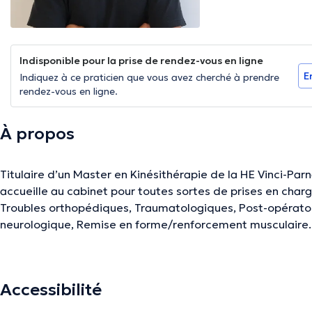
Indisponible pour la prise de rendez-vous en ligne
E
Indiquez à ce praticien que vous avez cherché à prendre
rendez-vous en ligne.
À propos
Titulaire d’un Master en Kinésithérapie de la HE Vinci-Parna
accueille au cabinet pour toutes sortes de prises en charg
Troubles orthopédiques, Traumatologiques, Post-opérato
neurologique, Remise en forme/renforcement musculaire.
Passionné de sport et moi-même sportif de haut niveau, j
rééducation et réathlétisation avec précision.
Accessibilité
Je suis également prêt à me déplacer à domicile dans la 