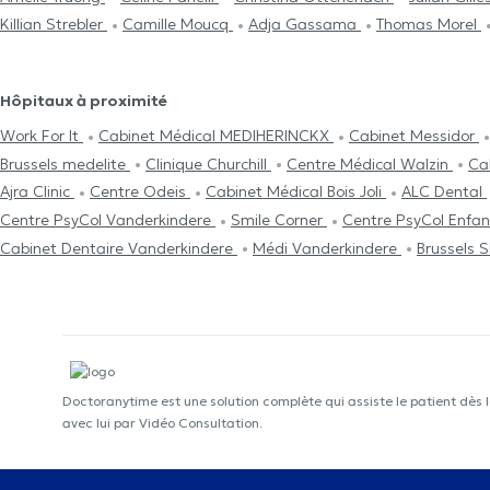
Killian Strebler
Camille Moucq
Adja Gassama
Thomas Morel
Hôpitaux à proximité
Work For It
Cabinet Médical MEDIHERINCKX
Cabinet Messidor
Brussels medelite
Clinique Churchill
Centre Médical Walzin
Ca
Ajra Clinic
Centre Odeis
Cabinet Médical Bois Joli
ALC Dental
Centre PsyCol Vanderkindere
Smile Corner
Centre PsyCol Enfan
Cabinet Dentaire Vanderkindere
Médi Vanderkindere
Brussels S
Doctoranytime est une solution complète qui assiste le patient dès 
avec lui par Vidéo Consultation.