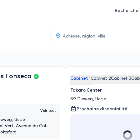
Recherche
es Fonseca
Cabinet 1
Cabinet 2
Cabinet 3
Cab
Takaro Center
69 Dieweg, Uccle
Prochaine disponibilité
Voir tout
ieweg, Uccle
ol Vert, Avenue du Col-
oitsfort