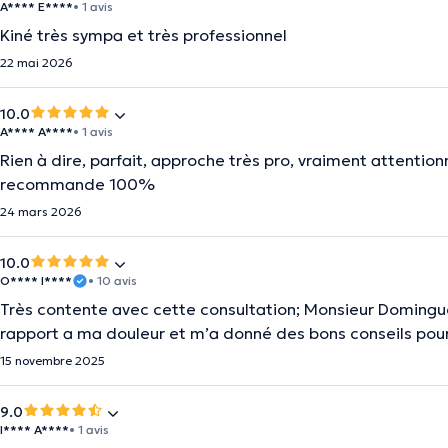
A**** E****
• 1 avis
Kiné très sympa et très professionnel
22 mai 2026
10.0
A**** A****
• 1 avis
Rien à dire, parfait, approche très pro, vraiment attentionn
recommande 100%
24 mars 2026
10.0
O**** I****
• 10 avis
Très contente avec cette consultation; Monsieur Domingu
rapport a ma douleur et m’a donné des bons conseils pour
15 novembre 2025
9.0
I**** A****
• 1 avis