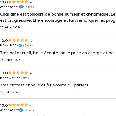
10.0
A**** A****
• 3 avis
Charlaine est toujours de bonne humeur et dynamique. Les 
est progressive. Elle encourage et fait remarquer les pro
22 juillet 2026
10.0
I**** U****
• 2 avis
Très bel accueil, belle écoute, belle prise en charge et 
17 juillet 2026
10.0
I**** O****
• 1 avis
Très professionnelle et à l’écoute du patient
15 juillet 2026
10.0
A**** A****
• 2 avis