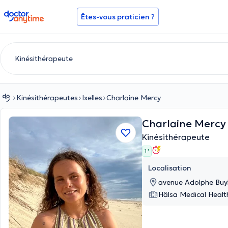
doctoranytime
Êtes-vous praticien ?
Kinésithérapeutes
Ixelles
Charlaine Mercy
Charlaine Merc
Kinésithérapeute
1 '
Localisation
avenue Adolphe Buyl 
Hälsa Medical Healt